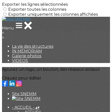
Exporter les lignes sélectionnées
Exporter toutes les colonnes
Exporter uniquement les colonnes affichées
Menu
<
>
La vie des structures
IN MEMORIAM
Galerie photos
VIDEOS
Ajoutez un logo, un bouton, des réseaux sociaux
Cliquez pour éditer
Site SNEMM
- ACCUEIL -
▴
▾