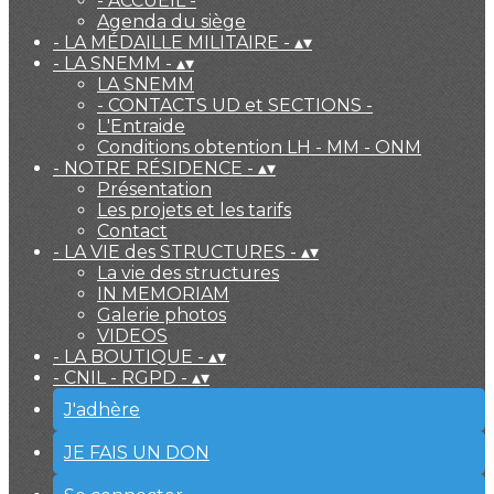
- ACCUEIL -
Agenda du siège
- LA MÉDAILLE MILITAIRE -
▴
▾
- LA SNEMM -
▴
▾
LA SNEMM
- CONTACTS UD et SECTIONS -
L'Entraide
Conditions obtention LH - MM - ONM
- NOTRE RÉSIDENCE -
▴
▾
Présentation
Les projets et les tarifs
Contact
- LA VIE des STRUCTURES -
▴
▾
La vie des structures
IN MEMORIAM
Galerie photos
VIDEOS
- LA BOUTIQUE -
▴
▾
- CNIL - RGPD -
▴
▾
J'adhère
JE FAIS UN DON