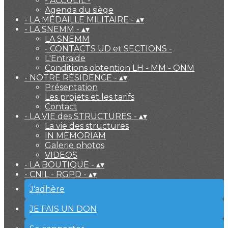
- ACCUEIL -
Agenda du siège
- LA MÉDAILLE MILITAIRE -
▴
▾
- LA SNEMM -
▴
▾
LA SNEMM
- CONTACTS UD et SECTIONS -
L'Entraide
Conditions obtention LH - MM - ONM
- NOTRE RÉSIDENCE -
▴
▾
Présentation
Les projets et les tarifs
Contact
- LA VIE des STRUCTURES -
▴
▾
La vie des structures
IN MEMORIAM
Galerie photos
VIDEOS
- LA BOUTIQUE -
▴
▾
- CNIL - RGPD -
▴
▾
J'adhère
JE FAIS UN DON