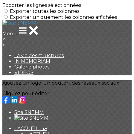
Exporter les lignes sélectionnées
Exporter toutes les colonnes
Exporter uniquement les colonnes affichées
Menu
<
>
La vie des structures
IN MEMORIAM
Galerie photos
VIDEOS
Ajoutez un logo, un bouton, des réseaux sociaux
Cliquez pour éditer
Site SNEMM
- ACCUEIL -
▴
▾