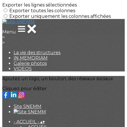
Exporter les lignes sélectionnées
Exporter toutes les colonnes
Exporter uniquement les colonnes affichées
Menu
<
>
La vie des structures
IN MEMORIAM
Galerie photos
VIDEOS
Ajoutez un logo, un bouton, des réseaux sociaux
Cliquez pour éditer
Site SNEMM
- ACCUEIL -
▴
▾