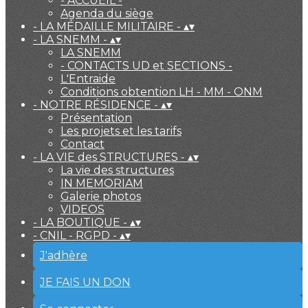
- ACCUEIL -
Agenda du siège
- LA MÉDAILLE MILITAIRE -
▴
▾
- LA SNEMM -
▴
▾
LA SNEMM
- CONTACTS UD et SECTIONS -
L'Entraide
Conditions obtention LH - MM - ONM
- NOTRE RÉSIDENCE -
▴
▾
Présentation
Les projets et les tarifs
Contact
- LA VIE des STRUCTURES -
▴
▾
La vie des structures
IN MEMORIAM
Galerie photos
VIDEOS
- LA BOUTIQUE -
▴
▾
- CNIL - RGPD -
▴
▾
J'adhère
JE FAIS UN DON