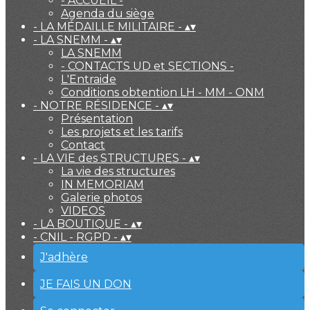
- ACCUEIL -
Agenda du siège
- LA MÉDAILLE MILITAIRE -
▴
▾
- LA SNEMM -
▴
▾
LA SNEMM
- CONTACTS UD et SECTIONS -
L'Entraide
Conditions obtention LH - MM - ONM
- NOTRE RÉSIDENCE -
▴
▾
Présentation
Les projets et les tarifs
Contact
- LA VIE des STRUCTURES -
▴
▾
La vie des structures
IN MEMORIAM
Galerie photos
VIDEOS
- LA BOUTIQUE -
▴
▾
- CNIL - RGPD -
▴
▾
J'adhère
JE FAIS UN DON