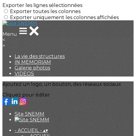
Exporter les lignes sélectionnées
Exporter toutes les colonnes
Exporter uniquement les colonnes affichées
Menu
<
>
La vie des structures
IN MEMORIAM
Galerie photos
VIDEOS
Ajoutez un logo, un bouton, des réseaux sociaux
Cliquez pour éditer
Site SNEMM
- ACCUEIL -
▴
▾