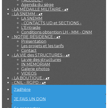
- ACCUEIL -
Agenda du siège
- LA MÉDAILLE MILITAIRE -
▴
▾
- LA SNEMM -
▴
▾
LA SNEMM
- CONTACTS UD et SECTIONS -
L'Entraide
Conditions obtention LH - MM - ONM
- NOTRE RÉSIDENCE -
▴
▾
Présentation
Les projets et les tarifs
Contact
- LA VIE des STRUCTURES -
▴
▾
La vie des structures
IN MEMORIAM
Galerie photos
VIDEOS
- LA BOUTIQUE -
▴
▾
- CNIL - RGPD -
▴
▾
J'adhère
JE FAIS UN DON