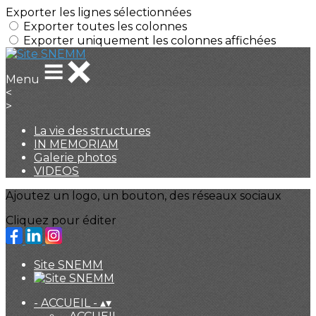
Exporter les lignes sélectionnées
Exporter toutes les colonnes
Exporter uniquement les colonnes affichées
Menu
<
>
La vie des structures
IN MEMORIAM
Galerie photos
VIDEOS
Ajoutez un logo, un bouton, des réseaux sociaux
Cliquez pour éditer
Site SNEMM
- ACCUEIL -
▴
▾