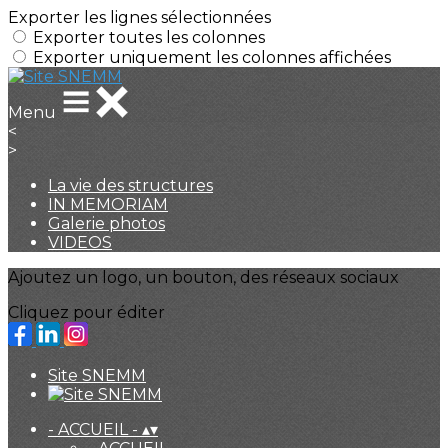
Exporter les lignes sélectionnées
Exporter toutes les colonnes
Exporter uniquement les colonnes affichées
Menu
<
>
La vie des structures
IN MEMORIAM
Galerie photos
VIDEOS
Ajoutez un logo, un bouton, des réseaux sociaux
Cliquez pour éditer
Site SNEMM
- ACCUEIL -
▴
▾