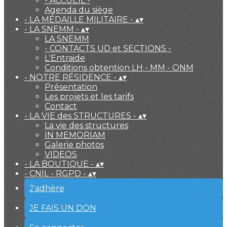
- ACCUEIL -
Agenda du siège
- LA MÉDAILLE MILITAIRE -
▴
▾
- LA SNEMM -
▴
▾
LA SNEMM
- CONTACTS UD et SECTIONS -
L'Entraide
Conditions obtention LH - MM - ONM
- NOTRE RÉSIDENCE -
▴
▾
Présentation
Les projets et les tarifs
Contact
- LA VIE des STRUCTURES -
▴
▾
La vie des structures
IN MEMORIAM
Galerie photos
VIDEOS
- LA BOUTIQUE -
▴
▾
- CNIL - RGPD -
▴
▾
J'adhère
JE FAIS UN DON