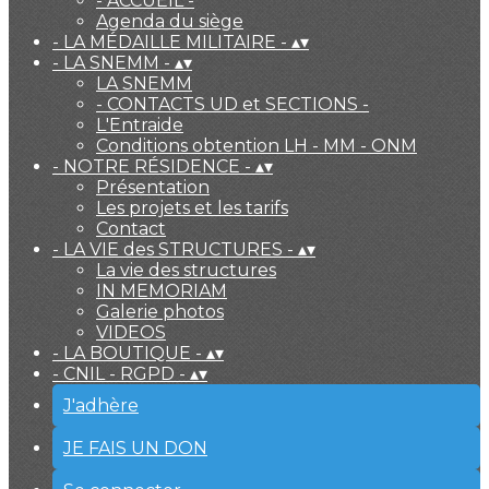
- ACCUEIL -
Agenda du siège
- LA MÉDAILLE MILITAIRE -
▴
▾
- LA SNEMM -
▴
▾
LA SNEMM
- CONTACTS UD et SECTIONS -
L'Entraide
Conditions obtention LH - MM - ONM
- NOTRE RÉSIDENCE -
▴
▾
Présentation
Les projets et les tarifs
Contact
- LA VIE des STRUCTURES -
▴
▾
La vie des structures
IN MEMORIAM
Galerie photos
VIDEOS
- LA BOUTIQUE -
▴
▾
- CNIL - RGPD -
▴
▾
J'adhère
JE FAIS UN DON