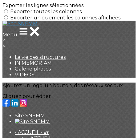
Exporter les lignes sélectionnées
Exporter toutes les colonnes
Exporter uniquement les colonnes affichées
Menu
<
>
La vie des structures
IN MEMORIAM
Galerie photos
VIDEOS
Ajoutez un logo, un bouton, des réseaux sociaux
Cliquez pour éditer
Site SNEMM
- ACCUEIL -
▴
▾