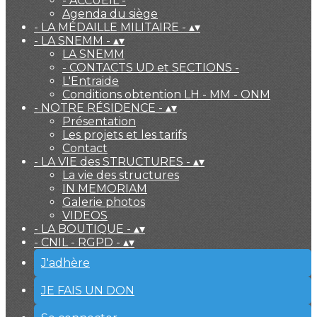
- ACCUEIL -
Agenda du siège
- LA MÉDAILLE MILITAIRE -
▴
▾
- LA SNEMM -
▴
▾
LA SNEMM
- CONTACTS UD et SECTIONS -
L'Entraide
Conditions obtention LH - MM - ONM
- NOTRE RÉSIDENCE -
▴
▾
Présentation
Les projets et les tarifs
Contact
- LA VIE des STRUCTURES -
▴
▾
La vie des structures
IN MEMORIAM
Galerie photos
VIDEOS
- LA BOUTIQUE -
▴
▾
- CNIL - RGPD -
▴
▾
J'adhère
JE FAIS UN DON