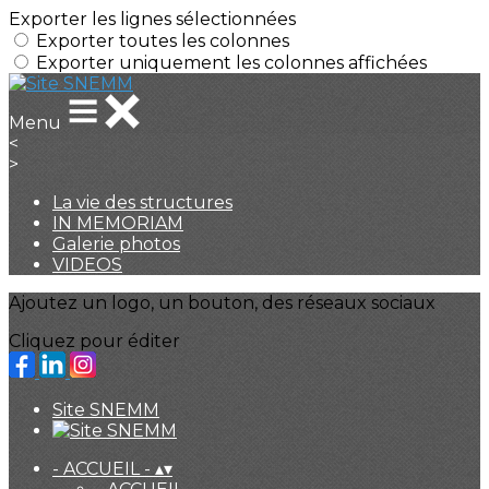
Exporter les lignes sélectionnées
Exporter toutes les colonnes
Exporter uniquement les colonnes affichées
Menu
<
>
La vie des structures
IN MEMORIAM
Galerie photos
VIDEOS
Ajoutez un logo, un bouton, des réseaux sociaux
Cliquez pour éditer
Site SNEMM
- ACCUEIL -
▴
▾