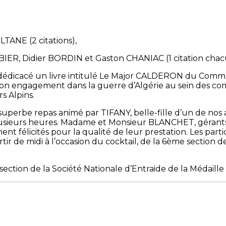
ANE (2 citations),
IER, Didier BORDIN et Gaston CHANIAC (1 citation chac
dédicacé un livre intitulé Le Major CALDERON du Co
son engagement dans la guerre d’Algérie au sein des co
s Alpins.
 superbe repas animé par TIFANY, belle-fille d’un de nos
lusieurs heures. Madame et Monsieur BLANCHET, gérants
t félicités pour la qualité de leur prestation. Les parti
artir de midi à l’occasion du cocktail, de la 6ème section
ection de la Société Nationale d’Entraide de la Médaille M