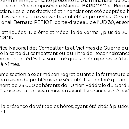
s LAPERRIERE, a ensuite présenté le bilan financier de 20
ion de contrôle composée de Manuel BARROSO et Bernard
on. Les bilans d'activité et financier ont été adoptés à
. Les candidatures suivantes ont été approuvées : Gér
ational, Bernard PETIOT, porte-drapeau de l'UD 30, et
 attribuées : Diplôme et Médaille de Vermeil, plus de 2
BORDIN.
ffice National des Combattants et Victimes de Guerre d
 de la carte du combattant ou du Titre de Reconnaissanc
oints décédés. Il a souligné que son équipe reste à la di
 à Nîmes.
6ème section a exprimé son regret quant à la fermeture 
en raison de problèmes de sécurité. Il a déploré qu'un l
ment de 25 000 adhérents de l'Union Fédérale du Gard, soi
 France est à nouveau mise en avant. La séance a été levé
é la présence de véritables héros, ayant été cités à plusi
nt :