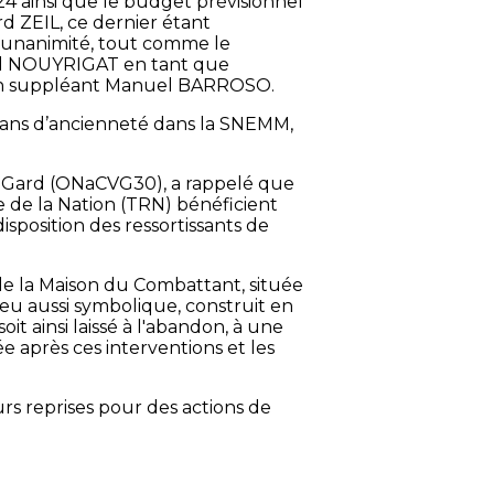
24 ainsi que le budget prévisionnel
 ZEIL, ce dernier étant
 l'unanimité, tout comme le
ard NOUYRIGAT en tant que
 son suppléant Manuel BARROSO.
0 ans d’ancienneté dans la SNEMM,
u Gard (ONaCVG30), a rappelé que
e de la Nation (TRN) bénéficient
sposition des ressortissants de
de la Maison du Combattant, située
ieu aussi symbolique, construit en
t ainsi laissé à l'abandon, à une
e après ces interventions et les
eurs reprises pour des actions de