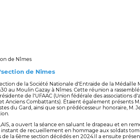
°section de Nîmes
ction de la Société Nationale d'Entraide de la Médaille M
0h30 au Moulin Gazay à Nîmes. Cette réunion a rassemb
ésidente de l'UFAAC (Union fédérale des associations d'
s et Anciens Combattants). Étaient également présents M
istes du Gard, ainsi que son prédécesseur honoraire, M
ion.
LAIS, a ouvert la séance en saluant le drapeau et en reme
n instant de recueillement en hommage aux soldats tom
de la 6ème section décédés en 2024.Il a ensuite présent