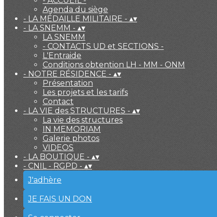
- ACCUEIL -
Agenda du siège
- LA MÉDAILLE MILITAIRE -
▴
▾
- LA SNEMM -
▴
▾
LA SNEMM
- CONTACTS UD et SECTIONS -
L'Entraide
Conditions obtention LH - MM - ONM
- NOTRE RÉSIDENCE -
▴
▾
Présentation
Les projets et les tarifs
Contact
- LA VIE des STRUCTURES -
▴
▾
La vie des structures
IN MEMORIAM
Galerie photos
VIDEOS
- LA BOUTIQUE -
▴
▾
- CNIL - RGPD -
▴
▾
J'adhère
JE FAIS UN DON