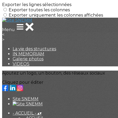
Exporter les lignes sélectionnées
Exporter toutes les colonnes
Exporter uniquement les colonnes affichées
Menu
<
>
La vie des structures
IN MEMORIAM
Galerie photos
VIDEOS
Ajoutez un logo, un bouton, des réseaux sociaux
Cliquez pour éditer
Site SNEMM
- ACCUEIL -
▴
▾