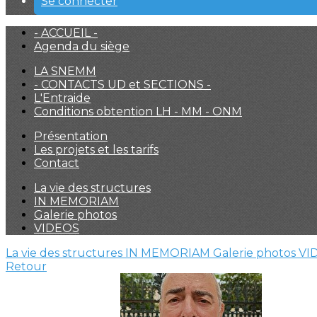
Se connecter
- ACCUEIL -
Agenda du siège
LA SNEMM
- CONTACTS UD et SECTIONS -
L'Entraide
Conditions obtention LH - MM - ONM
Présentation
Les projets et les tarifs
Contact
La vie des structures
IN MEMORIAM
Galerie photos
VIDEOS
La vie des structures
IN MEMORIAM
Galerie photos
VI
Retour