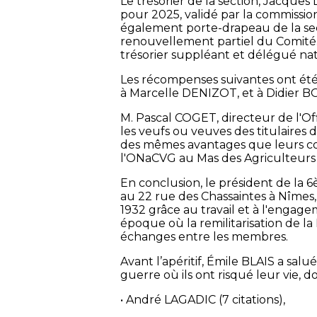
Le trésorier de la section, Jacque
pour 2025, validé par la commiss
également porte-drapeau de la secti
renouvellement partiel du Comité
trésorier suppléant et délégué n
Les récompenses suivantes ont été
à Marcelle DENIZOT, et à Didier 
M. Pascal COGET, directeur de l'O
les veufs ou veuves des titulaires
des mêmes avantages que leurs conj
l'ONaCVG au Mas des Agriculteurs
En conclusion, le président de la 
au 22 rue des Chassaintes à Nîmes, 
1932 grâce au travail et à l'engage
époque où la remilitarisation de la
échanges entre les membres.
Avant l’apéritif, Émile BLAIS a salu
guerre où ils ont risqué leur vie, do
• André LAGADIC (7 citations),