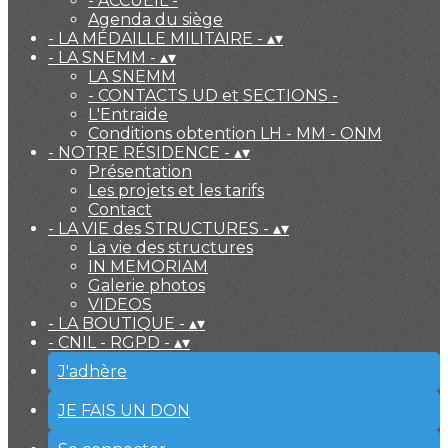
- ACCUEIL -
Agenda du siège
- LA MÉDAILLE MILITAIRE -
▴
▾
- LA SNEMM -
▴
▾
LA SNEMM
- CONTACTS UD et SECTIONS -
L'Entraide
Conditions obtention LH - MM - ONM
- NOTRE RÉSIDENCE -
▴
▾
Présentation
Les projets et les tarifs
Contact
- LA VIE des STRUCTURES -
▴
▾
La vie des structures
IN MEMORIAM
Galerie photos
VIDEOS
- LA BOUTIQUE -
▴
▾
- CNIL - RGPD -
▴
▾
J'adhère
JE FAIS UN DON