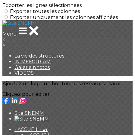
Exporter les lignes sélectionnées
Exporter toutes les colonnes
Exporter uniquement les colonnes affichées
Menu
<
>
La vie des structures
IN MEMORIAM
Galerie photos
VIDEOS
Ajoutez un logo, un bouton, des réseaux sociaux
Cliquez pour éditer
Site SNEMM
- ACCUEIL -
▴
▾