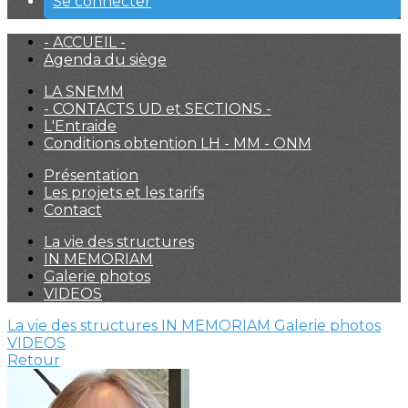
Se connecter
- ACCUEIL -
Agenda du siège
LA SNEMM
- CONTACTS UD et SECTIONS -
L'Entraide
Conditions obtention LH - MM - ONM
Présentation
Les projets et les tarifs
Contact
La vie des structures
IN MEMORIAM
Galerie photos
VIDEOS
La vie des structures
IN MEMORIAM
Galerie photos
VIDEOS
Retour