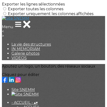
Exporter les lignes sélectionnées
Exporter toutes les colonnes
Exporter uniquement les colonnes affichées
Menu
<
>
La vie des structures
IN MEMORIAM
Galerie photos
VIDEOS
Ajoutez un logo, un bouton, des réseaux sociaux
Cliquez pour éditer
Site SNEMM
- ACCUEIL -
▴
▾