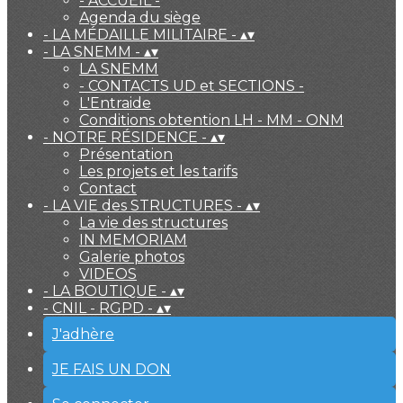
- ACCUEIL -
Agenda du siège
- LA MÉDAILLE MILITAIRE -
▴
▾
- LA SNEMM -
▴
▾
LA SNEMM
- CONTACTS UD et SECTIONS -
L'Entraide
Conditions obtention LH - MM - ONM
- NOTRE RÉSIDENCE -
▴
▾
Présentation
Les projets et les tarifs
Contact
- LA VIE des STRUCTURES -
▴
▾
La vie des structures
IN MEMORIAM
Galerie photos
VIDEOS
- LA BOUTIQUE -
▴
▾
- CNIL - RGPD -
▴
▾
J'adhère
JE FAIS UN DON