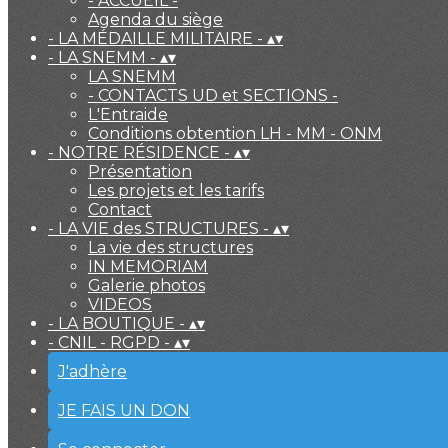
- ACCUEIL -
Agenda du siège
- LA MÉDAILLE MILITAIRE -
▴
▾
- LA SNEMM -
▴
▾
LA SNEMM
- CONTACTS UD et SECTIONS -
L'Entraide
Conditions obtention LH - MM - ONM
- NOTRE RÉSIDENCE -
▴
▾
Présentation
Les projets et les tarifs
Contact
- LA VIE des STRUCTURES -
▴
▾
La vie des structures
IN MEMORIAM
Galerie photos
VIDEOS
- LA BOUTIQUE -
▴
▾
- CNIL - RGPD -
▴
▾
J'adhère
JE FAIS UN DON