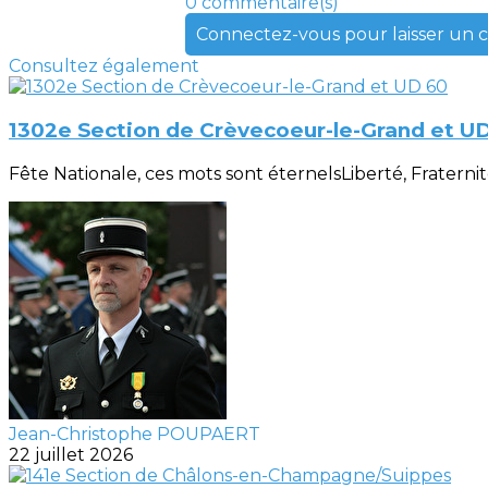
0 commentaire(s)
Connectez-vous pour laisser un
Consultez également
1302e Section de Crèvecoeur-le-Grand et U
Fête Nationale, ces mots sont éternelsLiberté, Fraternité, 
Jean-Christophe POUPAERT
22 juillet 2026