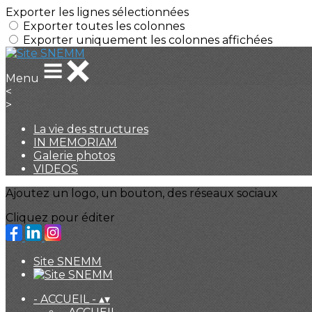
Exporter les lignes sélectionnées
Exporter toutes les colonnes
Exporter uniquement les colonnes affichées
Menu
<
>
La vie des structures
IN MEMORIAM
Galerie photos
VIDEOS
Ajoutez un logo, un bouton, des réseaux sociaux
Cliquez pour éditer
Site SNEMM
- ACCUEIL -
▴
▾