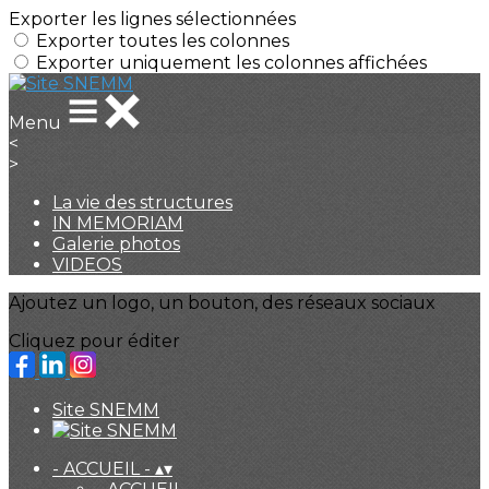
Exporter les lignes sélectionnées
Exporter toutes les colonnes
Exporter uniquement les colonnes affichées
Menu
<
>
La vie des structures
IN MEMORIAM
Galerie photos
VIDEOS
Ajoutez un logo, un bouton, des réseaux sociaux
Cliquez pour éditer
Site SNEMM
- ACCUEIL -
▴
▾