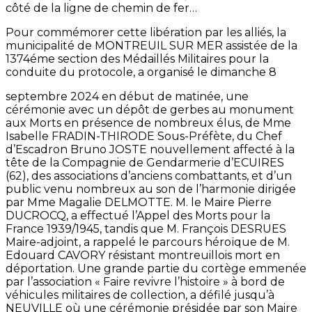
côté de la ligne de chemin de fer…
Pour commémorer cette libération par les alliés, la
municipalité de MONTREUIL SUR MER assistée de la
1374éme section des Médaillés Militaires pour la
conduite du protocole, a organisé le dimanche 8
septembre 2024 en début de matinée, une
cérémonie avec un dépôt de gerbes au monument
aux Morts en présence de nombreux élus, de Mme
Isabelle FRADIN-THIRODE Sous-Préfète, du Chef
d’Escadron Bruno JOSTE nouvellement affecté à la
tête de la Compagnie de Gendarmerie d’ECUIRES
(62), des associations d’anciens combattants, et d’un
public venu nombreux au son de l’harmonie dirigée
par Mme Magalie DELMOTTE. M. le Maire Pierre
DUCROCQ, a effectué l’Appel des Morts pour la
France 1939/1945, tandis que M. François DESRUES
Maire-adjoint, a rappelé le parcours héroïque de M.
Edouard CAVORY résistant montreuillois mort en
déportation. Une grande partie du cortège emmenée
par l’association « Faire revivre l’histoire » à bord de
véhicules militaires de collection, a défilé jusqu’à
NEUVILLE où une cérémonie présidée par son Maire