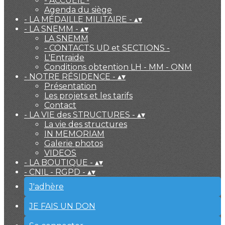
- ACCUEIL -
Agenda du siège
- LA MÉDAILLE MILITAIRE -
▴
▾
- LA SNEMM -
▴
▾
LA SNEMM
- CONTACTS UD et SECTIONS -
L'Entraide
Conditions obtention LH - MM - ONM
- NOTRE RÉSIDENCE -
▴
▾
Présentation
Les projets et les tarifs
Contact
- LA VIE des STRUCTURES -
▴
▾
La vie des structures
IN MEMORIAM
Galerie photos
VIDEOS
- LA BOUTIQUE -
▴
▾
- CNIL - RGPD -
▴
▾
J'adhère
JE FAIS UN DON