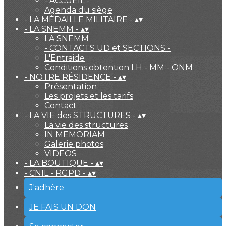
- ACCUEIL -
Agenda du siège
- LA MÉDAILLE MILITAIRE -
▴
▾
- LA SNEMM -
▴
▾
LA SNEMM
- CONTACTS UD et SECTIONS -
L'Entraide
Conditions obtention LH - MM - ONM
- NOTRE RÉSIDENCE -
▴
▾
Présentation
Les projets et les tarifs
Contact
- LA VIE des STRUCTURES -
▴
▾
La vie des structures
IN MEMORIAM
Galerie photos
VIDEOS
- LA BOUTIQUE -
▴
▾
- CNIL - RGPD -
▴
▾
J'adhère
JE FAIS UN DON