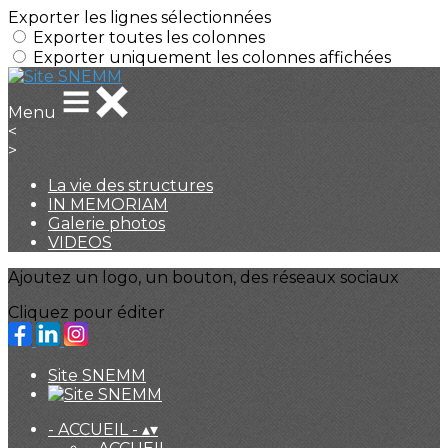
Exporter les lignes sélectionnées
Exporter toutes les colonnes
Exporter uniquement les colonnes affichées
Menu
<
>
La vie des structures
IN MEMORIAM
Galerie photos
VIDEOS
Ajoutez un logo, un bouton, des réseaux sociaux
Cliquez pour éditer
Site SNEMM
- ACCUEIL -
▴
▾