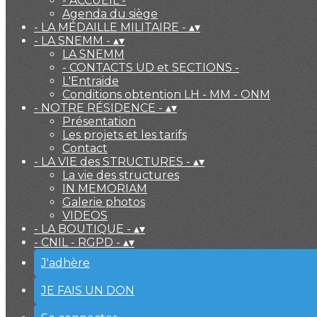
- ACCUEIL -
Agenda du siège
- LA MÉDAILLE MILITAIRE -
▴
▾
- LA SNEMM -
▴
▾
LA SNEMM
- CONTACTS UD et SECTIONS -
L'Entraide
Conditions obtention LH - MM - ONM
- NOTRE RÉSIDENCE -
▴
▾
Présentation
Les projets et les tarifs
Contact
- LA VIE des STRUCTURES -
▴
▾
La vie des structures
IN MEMORIAM
Galerie photos
VIDEOS
- LA BOUTIQUE -
▴
▾
- CNIL - RGPD -
▴
▾
J'adhère
JE FAIS UN DON