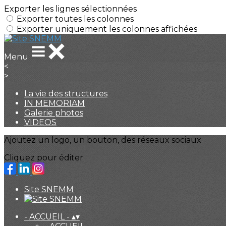
Exporter les lignes sélectionnées
Exporter toutes les colonnes
Exporter uniquement les colonnes affichées
Menu
<
>
La vie des structures
IN MEMORIAM
Galerie photos
VIDEOS
Ajoutez un logo, un bouton, des réseaux sociaux
Cliquez pour éditer
Site SNEMM
- ACCUEIL -
▴
▾