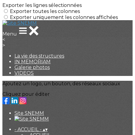
Exporter les lignes sélectionnées
Exporter toutes les colonnes
Exporter uniquement les colonnes affichées
Menu
<
>
La vie des structures
IN MEMORIAM
Galerie photos
VIDEOS
Ajoutez un logo, un bouton, des réseaux sociaux
Cliquez pour éditer
Site SNEMM
- ACCUEIL -
▴
▾