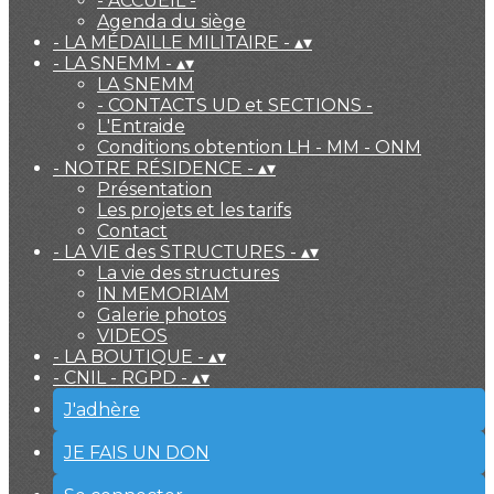
- ACCUEIL -
Agenda du siège
- LA MÉDAILLE MILITAIRE -
▴
▾
- LA SNEMM -
▴
▾
LA SNEMM
- CONTACTS UD et SECTIONS -
L'Entraide
Conditions obtention LH - MM - ONM
- NOTRE RÉSIDENCE -
▴
▾
Présentation
Les projets et les tarifs
Contact
- LA VIE des STRUCTURES -
▴
▾
La vie des structures
IN MEMORIAM
Galerie photos
VIDEOS
- LA BOUTIQUE -
▴
▾
- CNIL - RGPD -
▴
▾
J'adhère
JE FAIS UN DON