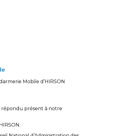
le
endarmerie Mobile d’HIRSON
 répondu présent à notre
’HIRSON.
 National d’Administration des