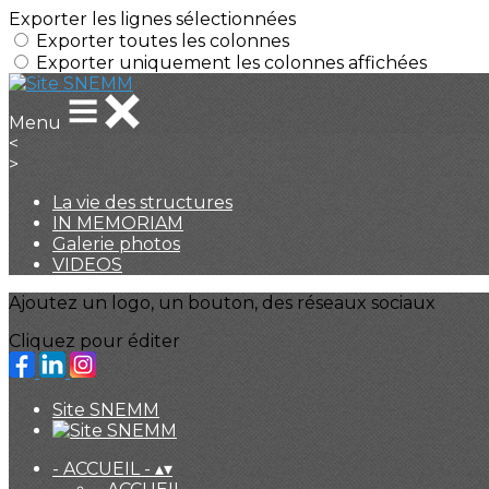
Exporter les lignes sélectionnées
Exporter toutes les colonnes
Exporter uniquement les colonnes affichées
Menu
<
>
La vie des structures
IN MEMORIAM
Galerie photos
VIDEOS
Ajoutez un logo, un bouton, des réseaux sociaux
Cliquez pour éditer
Site SNEMM
- ACCUEIL -
▴
▾