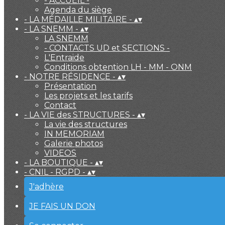
- ACCUEIL -
Agenda du siège
- LA MÉDAILLE MILITAIRE -
▴
▾
- LA SNEMM -
▴
▾
LA SNEMM
- CONTACTS UD et SECTIONS -
L'Entraide
Conditions obtention LH - MM - ONM
- NOTRE RÉSIDENCE -
▴
▾
Présentation
Les projets et les tarifs
Contact
- LA VIE des STRUCTURES -
▴
▾
La vie des structures
IN MEMORIAM
Galerie photos
VIDEOS
- LA BOUTIQUE -
▴
▾
- CNIL - RGPD -
▴
▾
J'adhère
JE FAIS UN DON