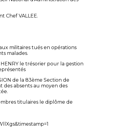
nt Chef VALLEE.
ux militaires tués en opérations
nts malades.
an HENRY le trésorier pour la gestion
représentés
USION de la 83ème Section de
t des absents au moyen des
tée.
bres titulaires le diplôme de