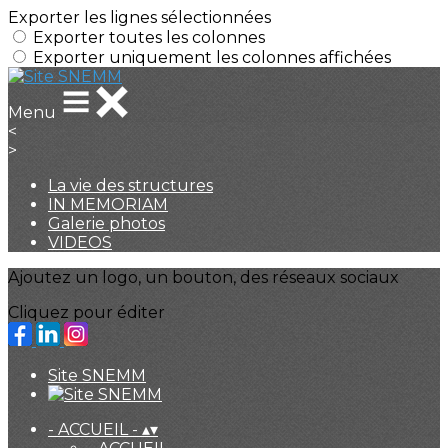
Exporter les lignes sélectionnées
Exporter toutes les colonnes
Exporter uniquement les colonnes affichées
Menu
<
>
La vie des structures
IN MEMORIAM
Galerie photos
VIDEOS
Ajoutez un logo, un bouton, des réseaux sociaux
Cliquez pour éditer
Site SNEMM
- ACCUEIL -
▴
▾