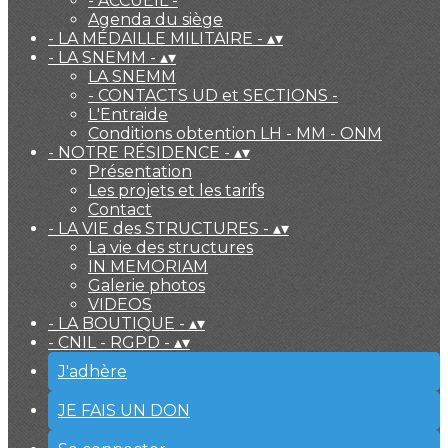
- ACCUEIL -
Agenda du siège
- LA MÉDAILLE MILITAIRE -
▴
▾
- LA SNEMM -
▴
▾
LA SNEMM
- CONTACTS UD et SECTIONS -
L'Entraide
Conditions obtention LH - MM - ONM
- NOTRE RÉSIDENCE -
▴
▾
Présentation
Les projets et les tarifs
Contact
- LA VIE des STRUCTURES -
▴
▾
La vie des structures
IN MEMORIAM
Galerie photos
VIDEOS
- LA BOUTIQUE -
▴
▾
- CNIL - RGPD -
▴
▾
J'adhère
JE FAIS UN DON