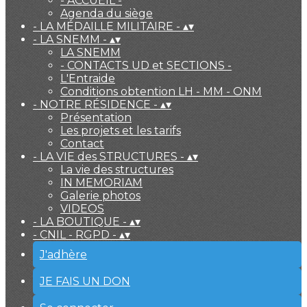
- ACCUEIL -
Agenda du siège
- LA MÉDAILLE MILITAIRE -
▴
▾
- LA SNEMM -
▴
▾
LA SNEMM
- CONTACTS UD et SECTIONS -
L'Entraide
Conditions obtention LH - MM - ONM
- NOTRE RÉSIDENCE -
▴
▾
Présentation
Les projets et les tarifs
Contact
- LA VIE des STRUCTURES -
▴
▾
La vie des structures
IN MEMORIAM
Galerie photos
VIDEOS
- LA BOUTIQUE -
▴
▾
- CNIL - RGPD -
▴
▾
J'adhère
JE FAIS UN DON