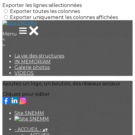
Exporter les lignes sélectionnées
Exporter toutes les colonnes
Exporter uniquement les colonnes affichées
Menu
<
>
La vie des structures
IN MEMORIAM
Galerie photos
VIDEOS
Ajoutez un logo, un bouton, des réseaux sociaux
Cliquez pour éditer
Site SNEMM
- ACCUEIL -
▴
▾