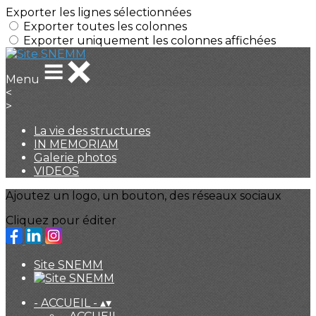
Exporter les lignes sélectionnées
Exporter toutes les colonnes
Exporter uniquement les colonnes affichées
Menu
<
>
La vie des structures
IN MEMORIAM
Galerie photos
VIDEOS
Ajoutez un logo, un bouton, des réseaux sociaux
Cliquez pour éditer
Site SNEMM
- ACCUEIL -
▴
▾