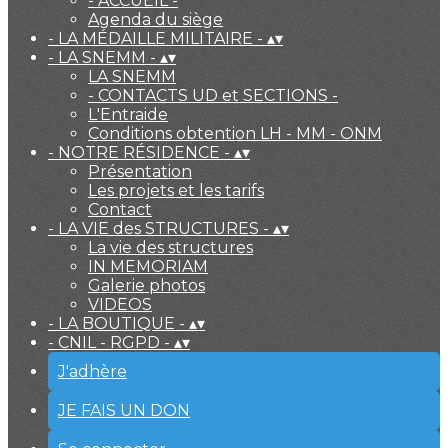
- ACCUEIL -
Agenda du siège
- LA MÉDAILLE MILITAIRE -
▴
▾
- LA SNEMM -
▴
▾
LA SNEMM
- CONTACTS UD et SECTIONS -
L'Entraide
Conditions obtention LH - MM - ONM
- NOTRE RÉSIDENCE -
▴
▾
Présentation
Les projets et les tarifs
Contact
- LA VIE des STRUCTURES -
▴
▾
La vie des structures
IN MEMORIAM
Galerie photos
VIDEOS
- LA BOUTIQUE -
▴
▾
- CNIL - RGPD -
▴
▾
J'adhère
JE FAIS UN DON