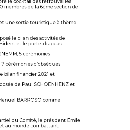
re le cocktail des retrouvailles
à 70 membres de la 6ème section de
et une sortie touristique à thème
sé le bilan des activités de
sident et le porte-drapeau. :
la SNEMM, 5 cérémonies
et 7 cérémonies d’obsèques
 bilan financier 2021 et
 composée de Paul SCHOENHENZ et
de Manuel BARROSO comme
rtiel du Comité, le président Émile
 et au monde combattant,