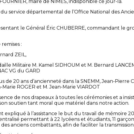
OURNIER, maire de NÎMES, indisponible ce jour-là.
du service départemental de l’Office National des Anci
résentant le Général Éric CHUBERRE, commandant le 
remises :
rnard ZEIL,
daille Militaire M. Kamel SIDHOUM et M. Bernard LANCE
’ONAC VG du GARD
lus de 20 ans d’ancienneté dans la SNEMM, Jean-Pierre 
an-Marie ROGER et M. Jean-Marie VIARDOT
nce de nos drapeaux à toutes les cérémonies et a insis
on soutien tant moral que matériel dans notre action.
t expliqué à l’assistance le but du travail de mémoire 
centralisé permettant à 22 lycéens et étudiants, 11 garçons e
es anciens combattants, afin de faciliter la transmission