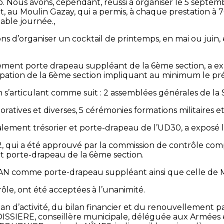
to. Nous avons, cependant, réussi à organiser le 5 septemb
ant, au Moulin Gazay, qui a permis, à chaque prestation 
able journée.,
s d’organiser un cocktail de printemps, en mai ou juin, 
ement porte drapeau suppléant de la 6ème section, a expo
cipation de la 6ème section impliquant au minimum le pré
on s’articulant comme suit : 2 assemblées générales de 
atives et diverses, 5 cérémonies formations militaires 
alement trésorier et porte-drapeau de l’UD30, a exposé le
022, qui a été approuvé par la commission de contrôle
t porte-drapeau de la 6ème section.
AN comme porte-drapeau suppléant ainsi que celle 
le, ont été acceptées à l’unanimité.
an d’activité, du bilan financier et du renouvellement pa
OISSIERE, conseillère municipale, déléguée aux Armées