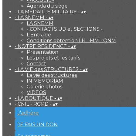
- ACCUEIL -
Agenda du siège
- LA MÉDAILLE MILITAIRE -
▴
▾
- LA SNEMM -
▴
▾
LA SNEMM
- CONTACTS UD et SECTIONS -
L'Entraide
Conditions obtention LH - MM - ONM
- NOTRE RÉSIDENCE -
▴
▾
Présentation
Les projets et les tarifs
Contact
- LA VIE des STRUCTURES -
▴
▾
La vie des structures
IN MEMORIAM
Galerie photos
VIDEOS
- LA BOUTIQUE -
▴
▾
- CNIL - RGPD -
▴
▾
J'adhère
JE FAIS UN DON