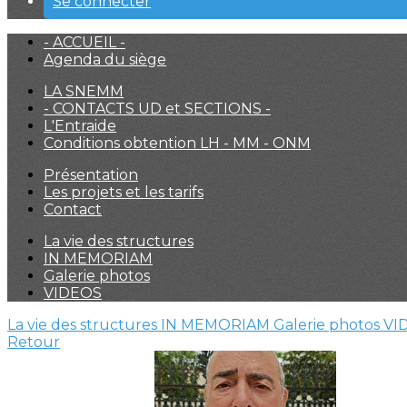
Se connecter
- ACCUEIL -
Agenda du siège
LA SNEMM
- CONTACTS UD et SECTIONS -
L'Entraide
Conditions obtention LH - MM - ONM
Présentation
Les projets et les tarifs
Contact
La vie des structures
IN MEMORIAM
Galerie photos
VIDEOS
La vie des structures
IN MEMORIAM
Galerie photos
VI
Retour