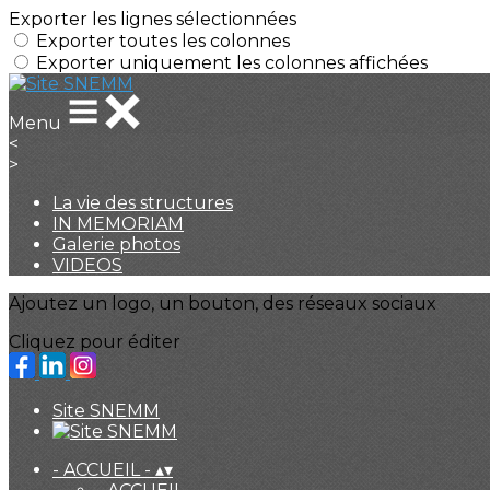
Exporter les lignes sélectionnées
Exporter toutes les colonnes
Exporter uniquement les colonnes affichées
Menu
<
>
La vie des structures
IN MEMORIAM
Galerie photos
VIDEOS
Ajoutez un logo, un bouton, des réseaux sociaux
Cliquez pour éditer
Site SNEMM
- ACCUEIL -
▴
▾