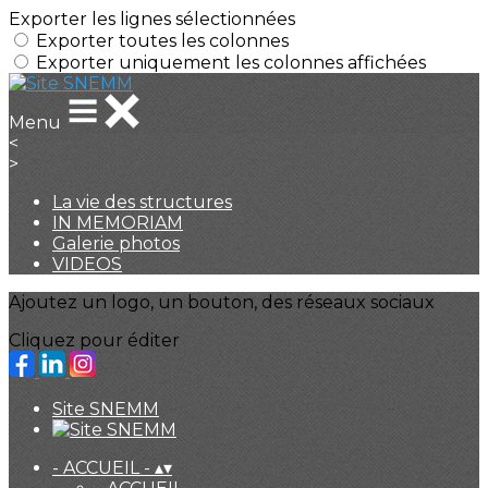
Exporter les lignes sélectionnées
Exporter toutes les colonnes
Exporter uniquement les colonnes affichées
Menu
<
>
La vie des structures
IN MEMORIAM
Galerie photos
VIDEOS
Ajoutez un logo, un bouton, des réseaux sociaux
Cliquez pour éditer
Site SNEMM
- ACCUEIL -
▴
▾