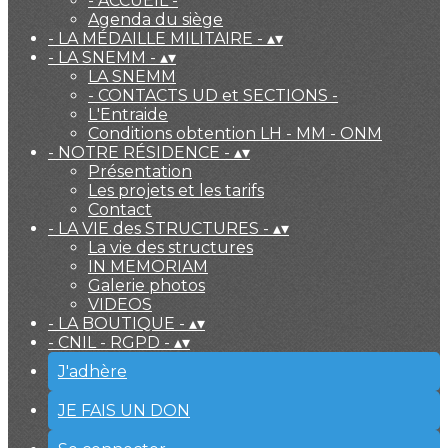
- ACCUEIL -
Agenda du siège
- LA MÉDAILLE MILITAIRE -
▴
▾
- LA SNEMM -
▴
▾
LA SNEMM
- CONTACTS UD et SECTIONS -
L'Entraide
Conditions obtention LH - MM - ONM
- NOTRE RÉSIDENCE -
▴
▾
Présentation
Les projets et les tarifs
Contact
- LA VIE des STRUCTURES -
▴
▾
La vie des structures
IN MEMORIAM
Galerie photos
VIDEOS
- LA BOUTIQUE -
▴
▾
- CNIL - RGPD -
▴
▾
J'adhère
JE FAIS UN DON