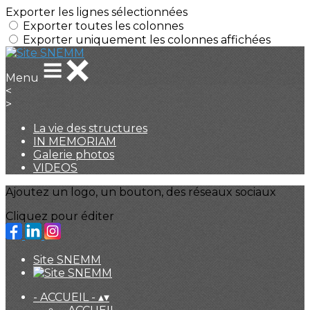
Exporter les lignes sélectionnées
Exporter toutes les colonnes
Exporter uniquement les colonnes affichées
Menu
<
>
La vie des structures
IN MEMORIAM
Galerie photos
VIDEOS
Ajoutez un logo, un bouton, des réseaux sociaux
Cliquez pour éditer
Site SNEMM
- ACCUEIL -
▴
▾