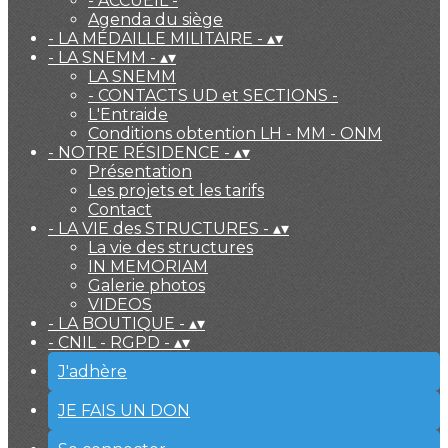
- ACCUEIL -
Agenda du siège
- LA MÉDAILLE MILITAIRE -
▴
▾
- LA SNEMM -
▴
▾
LA SNEMM
- CONTACTS UD et SECTIONS -
L'Entraide
Conditions obtention LH - MM - ONM
- NOTRE RÉSIDENCE -
▴
▾
Présentation
Les projets et les tarifs
Contact
- LA VIE des STRUCTURES -
▴
▾
La vie des structures
IN MEMORIAM
Galerie photos
VIDEOS
- LA BOUTIQUE -
▴
▾
- CNIL - RGPD -
▴
▾
J'adhère
JE FAIS UN DON