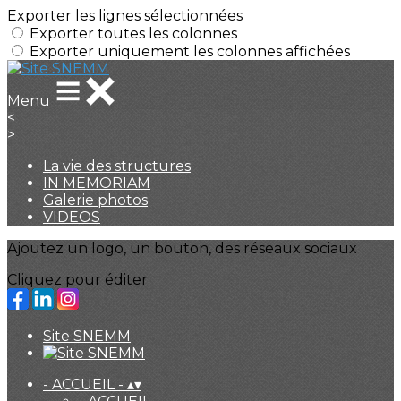
Exporter les lignes sélectionnées
Exporter toutes les colonnes
Exporter uniquement les colonnes affichées
Menu
<
>
La vie des structures
IN MEMORIAM
Galerie photos
VIDEOS
Ajoutez un logo, un bouton, des réseaux sociaux
Cliquez pour éditer
Site SNEMM
- ACCUEIL -
▴
▾