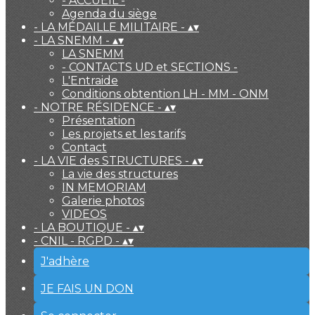
- ACCUEIL -
Agenda du siège
- LA MÉDAILLE MILITAIRE -
▴
▾
- LA SNEMM -
▴
▾
LA SNEMM
- CONTACTS UD et SECTIONS -
L'Entraide
Conditions obtention LH - MM - ONM
- NOTRE RÉSIDENCE -
▴
▾
Présentation
Les projets et les tarifs
Contact
- LA VIE des STRUCTURES -
▴
▾
La vie des structures
IN MEMORIAM
Galerie photos
VIDEOS
- LA BOUTIQUE -
▴
▾
- CNIL - RGPD -
▴
▾
J'adhère
JE FAIS UN DON