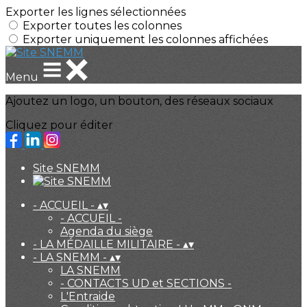
Exporter les lignes sélectionnées
Exporter toutes les colonnes
Exporter uniquement les colonnes affichées
Menu
Ajoutez un logo, un bouton, des réseaux sociaux
Cliquez pour éditer
Site SNEMM
- ACCUEIL -
▴
▾
- ACCUEIL -
Agenda du siège
- LA MÉDAILLE MILITAIRE -
▴
▾
- LA SNEMM -
▴
▾
LA SNEMM
- CONTACTS UD et SECTIONS -
L'Entraide