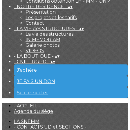
Conditions obtention LH - MM - ONM
- NOTRE RÉSIDENCE -
▴
▾
Présentation
Les projets et les tarifs
Contact
- LA VIE des STRUCTURES -
▴
▾
La vie des structures
IN MEMORIAM
Galerie photos
VIDEOS
- LA BOUTIQUE -
▴
▾
- CNIL - RGPD -
▴
▾
J'adhère
JE FAIS UN DON
Se connecter
- ACCUEIL -
Agenda du siège
LA SNEMM
- CONTACTS UD et SECTIONS -