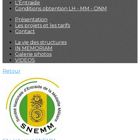
L'Entraide
Conditions obtention LH - MM - ONM
Présentation
Les projets et les tarifs
Contact
La vie des structures
IN MEMORIAM
Galerie photos
VIDEOS
Retour