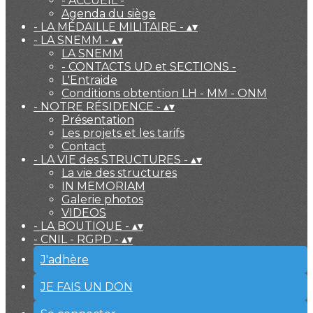
- ACCUEIL -
Agenda du siège
- LA MÉDAILLE MILITAIRE -
▴
▾
- LA SNEMM -
▴
▾
LA SNEMM
- CONTACTS UD et SECTIONS -
L'Entraide
Conditions obtention LH - MM - ONM
- NOTRE RÉSIDENCE -
▴
▾
Présentation
Les projets et les tarifs
Contact
- LA VIE des STRUCTURES -
▴
▾
La vie des structures
IN MEMORIAM
Galerie photos
VIDEOS
- LA BOUTIQUE -
▴
▾
- CNIL - RGPD -
▴
▾
J'adhère
JE FAIS UN DON