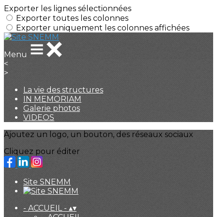
Exporter les lignes sélectionnées
Exporter toutes les colonnes
Exporter uniquement les colonnes affichées
Menu
<
>
La vie des structures
IN MEMORIAM
Galerie photos
VIDEOS
Ajoutez un logo, un bouton, des réseaux sociaux
Cliquez pour éditer
Site SNEMM
- ACCUEIL -
▴
▾