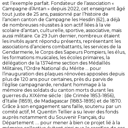
est l’exemple parfait. Fondateur de l’association «
Campagne d’Antan » depuis 2022, cet enseignant âgé
tout juste de 25 ans, passionné par l’histoire de
l’ancien canton de Campagne les Hesdin (62), a déjà
de nombreuses réussites à son actif liées à la vie
scolaire d’antan, culturelle, sportive, associative, mais
aussi militaire. Ce 29 Juin dernier, nombreux étaient
les invités ayant répondu présents, représentant les
associations d’anciens combattants, les services de la
Gendarmerie, le Corps des Sapeurs Pompiers, les élus,
les formations musicales, les écoles primaires, la
délégation de la 1374éme section des Médaillés
Militaires, l’Ordre National du Mérite … pour
l’inauguration des plaques rénovées apposées depuis
plus de 120 ans pour certaines, près du parvis de
l’église campagnarde, rendant hommage à la
mémoire des soldats du canton morts durant les
guerres du XIXéme siécle : (de Crimée 1853-1856),
d’Italie (1859), de Madagascar (1883-1895) et de 1870.
Grâce à son engagement sans faille, soutenu par un
comité actif, M. Quentin Tellier a su lever des fonds
auprès notamment du Souvenir Français, du
Département …. pour mener à bien ce projet lié à la