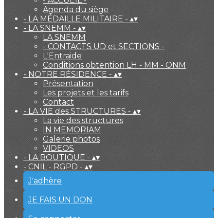
- ACCUEIL -
Agenda du siège
- LA MÉDAILLE MILITAIRE -
▴
▾
- LA SNEMM -
▴
▾
LA SNEMM
- CONTACTS UD et SECTIONS -
L'Entraide
Conditions obtention LH - MM - ONM
- NOTRE RÉSIDENCE -
▴
▾
Présentation
Les projets et les tarifs
Contact
- LA VIE des STRUCTURES -
▴
▾
La vie des structures
IN MEMORIAM
Galerie photos
VIDEOS
- LA BOUTIQUE -
▴
▾
- CNIL - RGPD -
▴
▾
J'adhère
JE FAIS UN DON