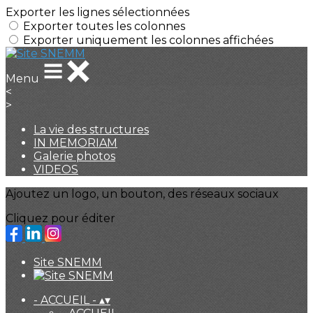
Exporter les lignes sélectionnées
Exporter toutes les colonnes
Exporter uniquement les colonnes affichées
Menu
<
>
La vie des structures
IN MEMORIAM
Galerie photos
VIDEOS
Ajoutez un logo, un bouton, des réseaux sociaux
Cliquez pour éditer
Site SNEMM
- ACCUEIL -
▴
▾