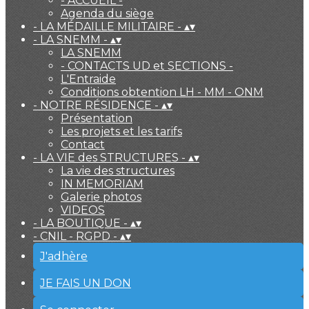
- ACCUEIL -
Agenda du siège
- LA MÉDAILLE MILITAIRE -
▴
▾
- LA SNEMM -
▴
▾
LA SNEMM
- CONTACTS UD et SECTIONS -
L'Entraide
Conditions obtention LH - MM - ONM
- NOTRE RÉSIDENCE -
▴
▾
Présentation
Les projets et les tarifs
Contact
- LA VIE des STRUCTURES -
▴
▾
La vie des structures
IN MEMORIAM
Galerie photos
VIDEOS
- LA BOUTIQUE -
▴
▾
- CNIL - RGPD -
▴
▾
J'adhère
JE FAIS UN DON