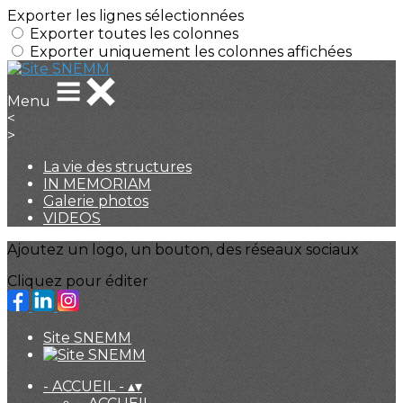
Exporter les lignes sélectionnées
Exporter toutes les colonnes
Exporter uniquement les colonnes affichées
Menu
<
>
La vie des structures
IN MEMORIAM
Galerie photos
VIDEOS
Ajoutez un logo, un bouton, des réseaux sociaux
Cliquez pour éditer
Site SNEMM
- ACCUEIL -
▴
▾