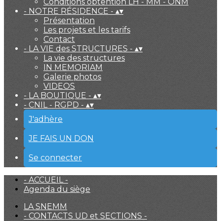
Conditions obtention LH - MM - ONM
- NOTRE RÉSIDENCE -
▴
▾
Présentation
Les projets et les tarifs
Contact
- LA VIE des STRUCTURES -
▴
▾
La vie des structures
IN MEMORIAM
Galerie photos
VIDEOS
- LA BOUTIQUE -
▴
▾
- CNIL - RGPD -
▴
▾
J'adhère
JE FAIS UN DON
Se connecter
- ACCUEIL -
Agenda du siège
LA SNEMM
- CONTACTS UD et SECTIONS -