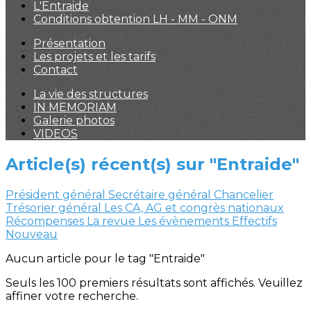
L'Entraide
Conditions obtention LH - MM - ONM
Présentation
Les projets et les tarifs
Contact
La vie des structures
IN MEMORIAM
Galerie photos
VIDEOS
Article(s) récent(s) sur "Entraide"
Président général
Secrétaire général
Chancelier
Trésorier général
Les CA, AG et congrès nationaux
Récompenses
La revue
Les évènements
Effectifs
Nouveau
Aucun article pour le tag "Entraide"
Seuls les 100 premiers résultats sont affichés. Veuillez
affiner votre recherche.