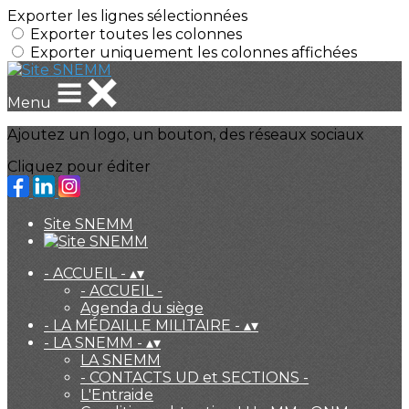
Exporter les lignes sélectionnées
Exporter toutes les colonnes
Exporter uniquement les colonnes affichées
Menu
Ajoutez un logo, un bouton, des réseaux sociaux
Cliquez pour éditer
Site SNEMM
- ACCUEIL -
▴
▾
- ACCUEIL -
Agenda du siège
- LA MÉDAILLE MILITAIRE -
▴
▾
- LA SNEMM -
▴
▾
LA SNEMM
- CONTACTS UD et SECTIONS -
L'Entraide