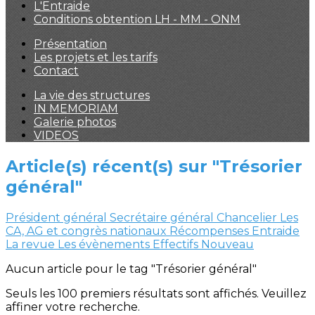
L'Entraide
Conditions obtention LH - MM - ONM
Présentation
Les projets et les tarifs
Contact
La vie des structures
IN MEMORIAM
Galerie photos
VIDEOS
Article(s) récent(s) sur "Trésorier
général"
Président général
Secrétaire général
Chancelier
Les
CA, AG et congrès nationaux
Récompenses
Entraide
La revue
Les évènements
Effectifs
Nouveau
Aucun article pour le tag "Trésorier général"
Seuls les 100 premiers résultats sont affichés. Veuillez
affiner votre recherche.