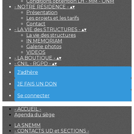
Conditions obtention LH - MM - ONM
- NOTRE RÉSIDENCE -
▴
▾
Présentation
Les projets et les tarifs
Contact
- LA VIE des STRUCTURES -
▴
▾
La vie des structures
IN MEMORIAM
Galerie photos
VIDEOS
- LA BOUTIQUE -
▴
▾
- CNIL - RGPD -
▴
▾
J'adhère
JE FAIS UN DON
Se connecter
- ACCUEIL -
Agenda du siège
LA SNEMM
- CONTACTS UD et SECTIONS -