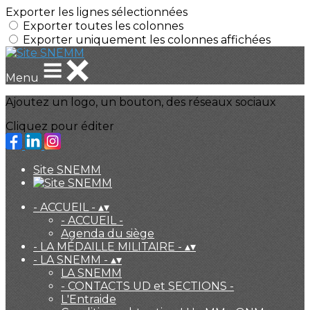
Exporter les lignes sélectionnées
Exporter toutes les colonnes
Exporter uniquement les colonnes affichées
Menu
Ajoutez un logo, un bouton, des réseaux sociaux
Cliquez pour éditer
Site SNEMM
- ACCUEIL -
▴
▾
- ACCUEIL -
Agenda du siège
- LA MÉDAILLE MILITAIRE -
▴
▾
- LA SNEMM -
▴
▾
LA SNEMM
- CONTACTS UD et SECTIONS -
L'Entraide