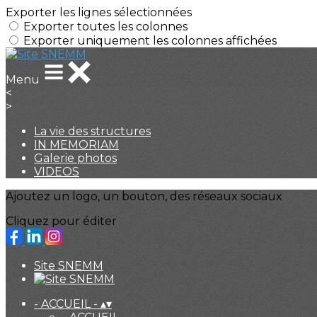
Exporter les lignes sélectionnées
Exporter toutes les colonnes
Exporter uniquement les colonnes affichées
Menu
<
>
La vie des structures
IN MEMORIAM
Galerie photos
VIDEOS
Ajoutez un logo, un bouton, des réseaux sociaux
Cliquez pour éditer
Site SNEMM
- ACCUEIL -
▴
▾