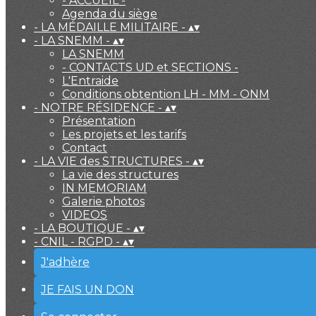
- ACCUEIL -
Agenda du siège
- LA MÉDAILLE MILITAIRE -
▴
▾
- LA SNEMM -
▴
▾
LA SNEMM
- CONTACTS UD et SECTIONS -
L'Entraide
Conditions obtention LH - MM - ONM
- NOTRE RÉSIDENCE -
▴
▾
Présentation
Les projets et les tarifs
Contact
- LA VIE des STRUCTURES -
▴
▾
La vie des structures
IN MEMORIAM
Galerie photos
VIDEOS
- LA BOUTIQUE -
▴
▾
- CNIL - RGPD -
▴
▾
J'adhère
JE FAIS UN DON