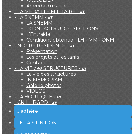
- ACCUEIL -
Agenda du siège
- LA MÉDAILLE MILITAIRE -
▴
▾
- LA SNEMM -
▴
▾
LA SNEMM
- CONTACTS UD et SECTIONS -
L'Entraide
Conditions obtention LH - MM - ONM
- NOTRE RÉSIDENCE -
▴
▾
Présentation
Les projets et les tarifs
Contact
- LA VIE des STRUCTURES -
▴
▾
La vie des structures
IN MEMORIAM
Galerie photos
VIDEOS
- LA BOUTIQUE -
▴
▾
- CNIL - RGPD -
▴
▾
J'adhère
JE FAIS UN DON