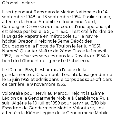
Général Leclerc.
Il sert pendant 6 ans dans la Marine Nationale du 14
septembre 1948 au 13 septembre 1954. Fusilier marin,
affecté à la Force Amphibie d'Indochine Nord,
Compagnie Crève-Cœur, au cours d'une opération, il
est blessé par balle le 5 juin 1950. Il est cité à l'ordre de
la Brigade. Rapatrié en métropole sur le navire
hôpital Oregon, il rejoint le 5ème Dépôt des
Equipages de la Flotte de Toulon le 1er juin 1951.
Nommé Quartier Maître de 2ème Classe le 1er avril
1952, il achève ses services dans la « Royal » en 1954 à
bord du bâtiment de ligne « Le Richelieu ».
Le 10 mars 1955, Il est admis à l'école de la
gendarmerie de Chaumont. Il est titularisé gendarme
le 13 juin 1955 et admis dans le corps des sous-officiers
de carrière le 9 novembre 1955.
Volontaire pour servir au Maroc, il rejoint la 12ème
Légion de la Gendarmerie Mobile à Casablanca. Puis,
suit l'Algérie le 10 juillet 1959 pour servir au 3/10 bis
Escadron de Gendarmerie Mobile. Volontaire, il est
affecté à la 10ème Légion de la Gendarmerie Mobile