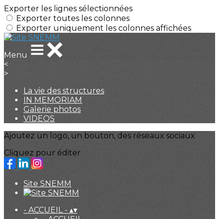
Exporter les lignes sélectionnées
Exporter toutes les colonnes
Exporter uniquement les colonnes affichées
Menu
<
>
La vie des structures
IN MEMORIAM
Galerie photos
VIDEOS
Ajoutez un logo, un bouton, des réseaux sociaux
Cliquez pour éditer
Site SNEMM
- ACCUEIL -
▴
▾