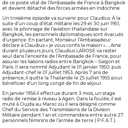
de ce poste vital de l’Ambassade de France à Bangkok
et devient détaché des forces armées en Indochine.
Un troisième épisode va survenir pour Claudius. À la
suite d’un coup d’état militaire les 29 et 30 juin 1951,
avec le pilonnage de l’aviation thaïlandaise sur
Bangkok, les personnels diplomatiques sont évacués
d’urgence. En partant, Monsieur l’Ambassadeur
déclare à Claudius « je vous confis la maison »…..Ainsi
durant plusieurs jours, Claudius LAROSE va rester
seul dans l’enceinte de l’Ambassade de France, pour
assurer les liaisons radios entre Bangkok – Saïgon et
Paris. Il sera nommé Adjudant le 01 janvier 1950, puis
Adjudant-chef le 01 juillet 1953. Après 7 ans de
présence, il quitte la Thaïlande le 25 juillet 1955 pour
bénéficier d’un long congé de fin de séjour.
En janvier 1956 il effectue durant 3 mois, un stage
radio de remise à niveau à Agen. Dans la foulée, il est
muté à Oujda au Maroc où il sera désigné comme
Chef du Service des Transmissions de la Division
Militaire pendant 1 an et commandera entre autre 27
personnels féminins de l’armée de terre ( P.F.A.T.).