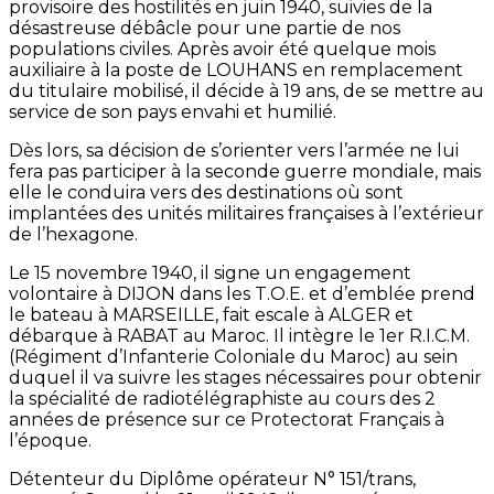
provisoire des hostilités en juin 1940, suivies de la
désastreuse débâcle pour une partie de nos
populations civiles. Après avoir été quelque mois
auxiliaire à la poste de LOUHANS en remplacement
du titulaire mobilisé, il décide à 19 ans, de se mettre au
service de son pays envahi et humilié.
Dès lors, sa décision de s’orienter vers l’armée ne lui
fera pas participer à la seconde guerre mondiale, mais
elle le conduira vers des destinations où sont
implantées des unités militaires françaises à l’extérieur
de l’hexagone.
Le 15 novembre 1940, il signe un engagement
volontaire à DIJON dans les T.O.E. et d’emblée prend
le bateau à MARSEILLE, fait escale à ALGER et
débarque à RABAT au Maroc. Il intègre le 1er R.I.C.M.
(Régiment d’Infanterie Coloniale du Maroc) au sein
duquel il va suivre les stages nécessaires pour obtenir
la spécialité de radiotélégraphiste au cours des 2
années de présence sur ce Protectorat Français à
l’époque.
Détenteur du Diplôme opérateur N° 151/trans,