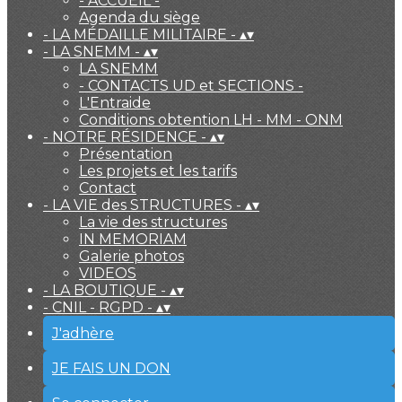
- ACCUEIL -
Agenda du siège
- LA MÉDAILLE MILITAIRE -
▴
▾
- LA SNEMM -
▴
▾
LA SNEMM
- CONTACTS UD et SECTIONS -
L'Entraide
Conditions obtention LH - MM - ONM
- NOTRE RÉSIDENCE -
▴
▾
Présentation
Les projets et les tarifs
Contact
- LA VIE des STRUCTURES -
▴
▾
La vie des structures
IN MEMORIAM
Galerie photos
VIDEOS
- LA BOUTIQUE -
▴
▾
- CNIL - RGPD -
▴
▾
J'adhère
JE FAIS UN DON