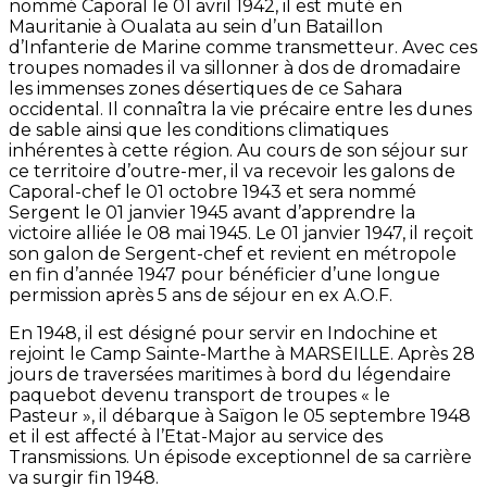
nommé Caporal le 01 avril 1942, il est muté en
Mauritanie à Oualata au sein d’un Bataillon
d’Infanterie de Marine comme transmetteur. Avec ces
troupes nomades il va sillonner à dos de dromadaire
les immenses zones désertiques de ce Sahara
occidental. Il connaîtra la vie précaire entre les dunes
de sable ainsi que les conditions climatiques
inhérentes à cette région. Au cours de son séjour sur
ce territoire d’outre-mer, il va recevoir les galons de
Caporal-chef le 01 octobre 1943 et sera nommé
Sergent le 01 janvier 1945 avant d’apprendre la
victoire alliée le 08 mai 1945. Le 01 janvier 1947, il reçoit
son galon de Sergent-chef et revient en métropole
en fin d’année 1947 pour bénéficier d’une longue
permission après 5 ans de séjour en ex A.O.F.
En 1948, il est désigné pour servir en Indochine et
rejoint le Camp Sainte-Marthe à MARSEILLE. Après 28
jours de traversées maritimes à bord du légendaire
paquebot devenu transport de troupes « le
Pasteur », il débarque à Saïgon le 05 septembre 1948
et il est affecté à l’Etat-Major au service des
Transmissions. Un épisode exceptionnel de sa carrière
va surgir fin 1948.