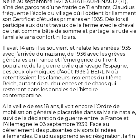
Né le 30 septembre 1921 à CHATEAURENAUD (71),
aîné des garçons d’une fratrie de 11 enfants, Claudius
fréquente l’école du village où il obtient brillamment
son Certificat d’études primaires en 1935. Dès lors il
participe aux durs travaux de la ferme avec le cheval
de trait comme bête de somme et partage la rude vie
familiale sans confort ni loisirs.
Il avait 14 ans, il se souvient et relate les années 1935
avec l’arrivée du nazisme, de 1936 avec les grèves
générales en France et l’émergence du Front
populaire, de la guerre civile qui ravage l’Espagne,
des Jeux olympiques d’Août 1936 à BERLIN où
retentissaient les clameurs insolentes du IIIème
Reich, autant de turbulences et de chaos qui
resteront dans les annales de l’histoire
contemporaine.
A la veille de ses 18 ans, il voit encore l’Ordre de
mobilisation générale placardée dans sa Mairie natale,
suivi de la déclaration de guerre entre la France et
l’Allemagne le 03 septembre 1939. Face au
déferlement des puissantes divisions blindées
allemandes, Claudius apprend avec résignation, la fin