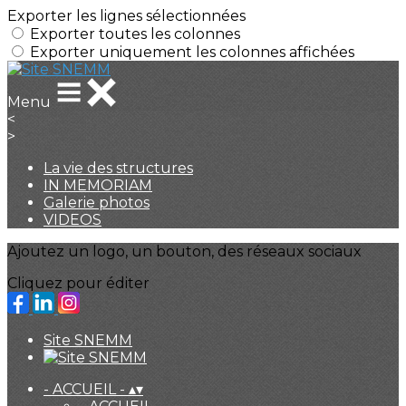
Exporter les lignes sélectionnées
Exporter toutes les colonnes
Exporter uniquement les colonnes affichées
Menu
<
>
La vie des structures
IN MEMORIAM
Galerie photos
VIDEOS
Ajoutez un logo, un bouton, des réseaux sociaux
Cliquez pour éditer
Site SNEMM
- ACCUEIL -
▴
▾