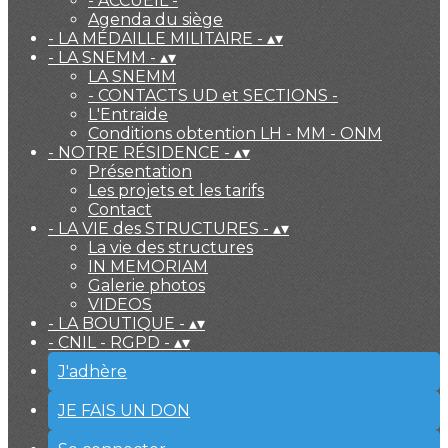
- ACCUEIL -
Agenda du siège
- LA MÉDAILLE MILITAIRE -
▴
▾
- LA SNEMM -
▴
▾
LA SNEMM
- CONTACTS UD et SECTIONS -
L'Entraide
Conditions obtention LH - MM - ONM
- NOTRE RÉSIDENCE -
▴
▾
Présentation
Les projets et les tarifs
Contact
- LA VIE des STRUCTURES -
▴
▾
La vie des structures
IN MEMORIAM
Galerie photos
VIDEOS
- LA BOUTIQUE -
▴
▾
- CNIL - RGPD -
▴
▾
J'adhère
JE FAIS UN DON