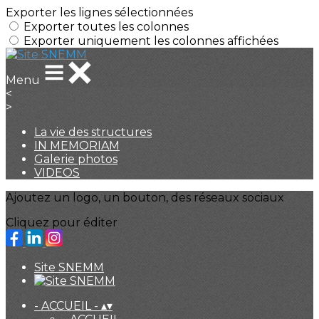
Exporter les lignes sélectionnées
Exporter toutes les colonnes
Exporter uniquement les colonnes affichées
Menu
<
>
La vie des structures
IN MEMORIAM
Galerie photos
VIDEOS
Ajoutez un logo, un bouton, des réseaux sociaux
Cliquez pour éditer
Site SNEMM
- ACCUEIL -
▴
▾