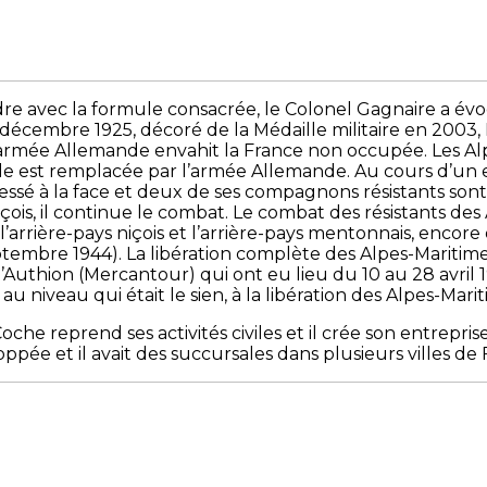
dre avec la formule consacrée, le Colonel Gagnaire a é
décembre 1925, décoré de la Médaille militaire en 2003, 
’armée Allemande envahit la France non occupée. Les Alp
, elle est remplacée par l’armée Allemande. Au cours d
essé à la face et deux de ses compagnons résistants sont t
çois, il continue le combat. Le combat des résistants des
l’arrière-pays niçois et l’arrière-pays mentonnais, encore
tembre 1944). La libération complète des Alpes-Maritime
l’Authion (Mercantour) qui ont eu lieu du 10 au 28 avril 
 niveau qui était le sien, à la libération des Alpes-Marit
oche reprend ses activités civiles et il crée son entrepr
loppée et il avait des succursales dans plusieurs villes de