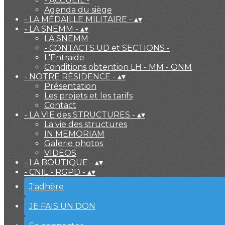
- ACCUEIL -
Agenda du siège
- LA MÉDAILLE MILITAIRE -
▴
▾
- LA SNEMM -
▴
▾
LA SNEMM
- CONTACTS UD et SECTIONS -
L'Entraide
Conditions obtention LH - MM - ONM
- NOTRE RÉSIDENCE -
▴
▾
Présentation
Les projets et les tarifs
Contact
- LA VIE des STRUCTURES -
▴
▾
La vie des structures
IN MEMORIAM
Galerie photos
VIDEOS
- LA BOUTIQUE -
▴
▾
- CNIL - RGPD -
▴
▾
J'adhère
JE FAIS UN DON