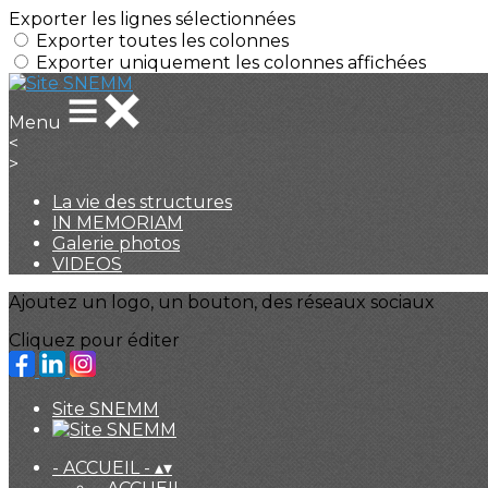
Exporter les lignes sélectionnées
Exporter toutes les colonnes
Exporter uniquement les colonnes affichées
Menu
<
>
La vie des structures
IN MEMORIAM
Galerie photos
VIDEOS
Ajoutez un logo, un bouton, des réseaux sociaux
Cliquez pour éditer
Site SNEMM
- ACCUEIL -
▴
▾