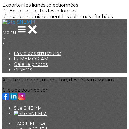
Exporter les lignes sélectionnées
Exporter toutes les colonnes
Exporter uniquement les colonnes affichées
Menu
<
>
La vie des structures
IN MEMORIAM
Galerie photos
VIDEOS
Ajoutez un logo, un bouton, des réseaux sociaux
Cliquez pour éditer
Site SNEMM
- ACCUEIL -
▴
▾