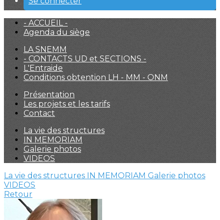
Se connecter
- ACCUEIL -
Agenda du siège
LA SNEMM
- CONTACTS UD et SECTIONS -
L'Entraide
Conditions obtention LH - MM - ONM
Présentation
Les projets et les tarifs
Contact
La vie des structures
IN MEMORIAM
Galerie photos
VIDEOS
La vie des structures
IN MEMORIAM
Galerie photos
VIDEOS
Retour