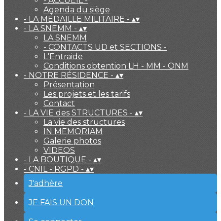
- ACCUEIL -
Agenda du siège
- LA MÉDAILLE MILITAIRE -
▴
▾
- LA SNEMM -
▴
▾
LA SNEMM
- CONTACTS UD et SECTIONS -
L'Entraide
Conditions obtention LH - MM - ONM
- NOTRE RÉSIDENCE -
▴
▾
Présentation
Les projets et les tarifs
Contact
- LA VIE des STRUCTURES -
▴
▾
La vie des structures
IN MEMORIAM
Galerie photos
VIDEOS
- LA BOUTIQUE -
▴
▾
- CNIL - RGPD -
▴
▾
J'adhère
JE FAIS UN DON