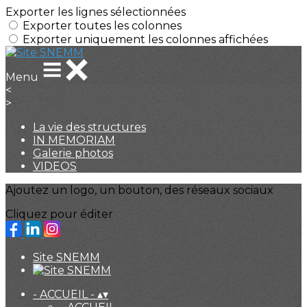
Exporter les lignes sélectionnées
Exporter toutes les colonnes
Exporter uniquement les colonnes affichées
Menu
<
>
La vie des structures
IN MEMORIAM
Galerie photos
VIDEOS
Ajoutez un logo, un bouton, des réseaux sociaux
Cliquez pour éditer
Site SNEMM
- ACCUEIL -
▴
▾