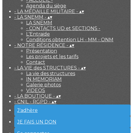
- ACCUEIL -
Agenda du siège
- LA MÉDAILLE MILITAIRE -
▴
▾
- LA SNEMM -
▴
▾
LA SNEMM
- CONTACTS UD et SECTIONS -
L'Entraide
Conditions obtention LH - MM - ONM
- NOTRE RÉSIDENCE -
▴
▾
Présentation
Les projets et les tarifs
Contact
- LA VIE des STRUCTURES -
▴
▾
La vie des structures
IN MEMORIAM
Galerie photos
VIDEOS
- LA BOUTIQUE -
▴
▾
- CNIL - RGPD -
▴
▾
J'adhère
JE FAIS UN DON