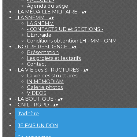
- ACCUEIL -
Agenda du siège
- LA MÉDAILLE MILITAIRE -
▴
▾
- LA SNEMM -
▴
▾
LA SNEMM
- CONTACTS UD et SECTIONS -
L'Entraide
Conditions obtention LH - MM - ONM
- NOTRE RÉSIDENCE -
▴
▾
Présentation
Les projets et les tarifs
Contact
- LA VIE des STRUCTURES -
▴
▾
La vie des structures
IN MEMORIAM
Galerie photos
VIDEOS
- LA BOUTIQUE -
▴
▾
- CNIL - RGPD -
▴
▾
J'adhère
JE FAIS UN DON