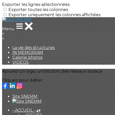
Exporter les lignes sélectionnées
Exporter toutes les colonnes
Exporter uniquement les colonnes affichées
Menu
<
>
La vie des structures
IN MEMORIAM
Galerie photos
VIDEOS
Ajoutez un logo, un bouton, des réseaux sociaux
Cliquez pour éditer
Site SNEMM
- ACCUEIL -
▴
▾