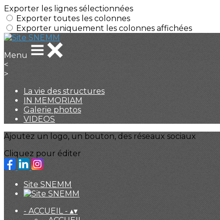
Exporter les lignes sélectionnées
Exporter toutes les colonnes
Exporter uniquement les colonnes affichées
Menu
<
>
La vie des structures
IN MEMORIAM
Galerie photos
VIDEOS
Ajoutez un logo, un bouton, des réseaux sociaux
Cliquez pour éditer
Site SNEMM
- ACCUEIL -
▴
▾