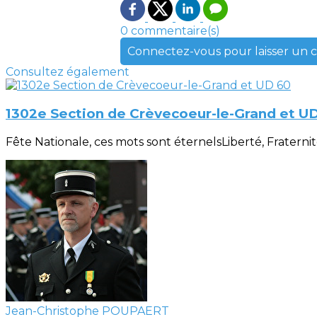
0 commentaire(s)
Connectez-vous pour laisser un
Consultez également
1302e Section de Crèvecoeur-le-Grand et U
Fête Nationale, ces mots sont éternelsLiberté, Fraternité, 
Jean-Christophe POUPAERT