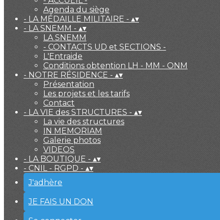
- ACCUEIL -
Agenda du siège
- LA MÉDAILLE MILITAIRE -
▴
▾
- LA SNEMM -
▴
▾
LA SNEMM
- CONTACTS UD et SECTIONS -
L'Entraide
Conditions obtention LH - MM - ONM
- NOTRE RÉSIDENCE -
▴
▾
Présentation
Les projets et les tarifs
Contact
- LA VIE des STRUCTURES -
▴
▾
La vie des structures
IN MEMORIAM
Galerie photos
VIDEOS
- LA BOUTIQUE -
▴
▾
- CNIL - RGPD -
▴
▾
J'adhère
JE FAIS UN DON