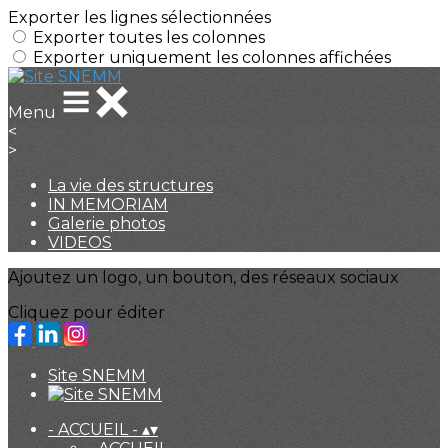
Exporter les lignes sélectionnées
Exporter toutes les colonnes
Exporter uniquement les colonnes affichées
Menu
<
>
La vie des structures
IN MEMORIAM
Galerie photos
VIDEOS
Ajoutez un logo, un bouton, des réseaux sociaux
Cliquez pour éditer
Site SNEMM
- ACCUEIL -
▴
▾