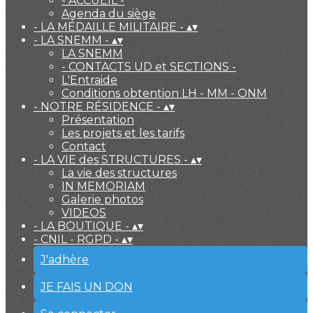
- ACCUEIL -
Agenda du siège
- LA MÉDAILLE MILITAIRE -
▴
▾
- LA SNEMM -
▴
▾
LA SNEMM
- CONTACTS UD et SECTIONS -
L'Entraide
Conditions obtention LH - MM - ONM
- NOTRE RÉSIDENCE -
▴
▾
Présentation
Les projets et les tarifs
Contact
- LA VIE des STRUCTURES -
▴
▾
La vie des structures
IN MEMORIAM
Galerie photos
VIDEOS
- LA BOUTIQUE -
▴
▾
- CNIL - RGPD -
▴
▾
J'adhère
JE FAIS UN DON