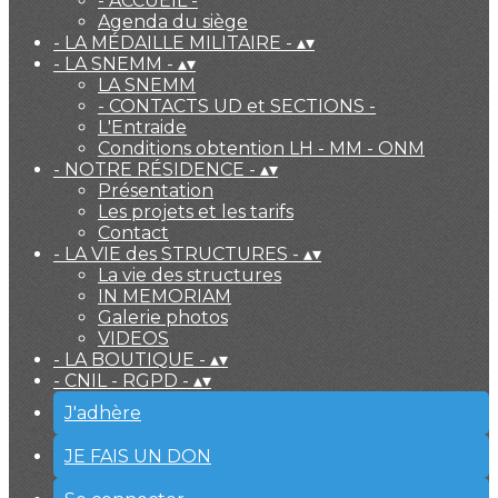
- ACCUEIL -
Agenda du siège
- LA MÉDAILLE MILITAIRE -
▴
▾
- LA SNEMM -
▴
▾
LA SNEMM
- CONTACTS UD et SECTIONS -
L'Entraide
Conditions obtention LH - MM - ONM
- NOTRE RÉSIDENCE -
▴
▾
Présentation
Les projets et les tarifs
Contact
- LA VIE des STRUCTURES -
▴
▾
La vie des structures
IN MEMORIAM
Galerie photos
VIDEOS
- LA BOUTIQUE -
▴
▾
- CNIL - RGPD -
▴
▾
J'adhère
JE FAIS UN DON