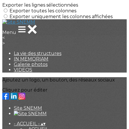
Exporter les lignes sélectionnées
Exporter toutes les colonnes
Exporter uniquement les colonnes affichées
Menu
<
>
La vie des structures
IN MEMORIAM
Galerie photos
VIDEOS
Ajoutez un logo, un bouton, des réseaux sociaux
Cliquez pour éditer
Site SNEMM
- ACCUEIL -
▴
▾