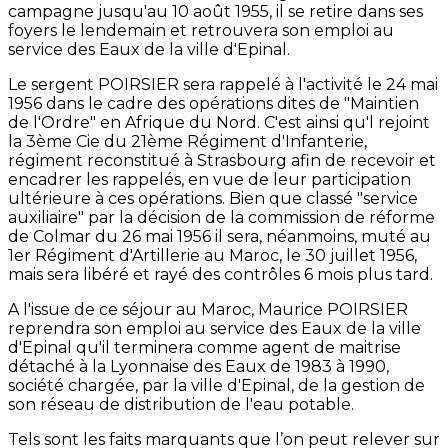
campagne jusqu'au 10 août 1955, il se retire dans ses
foyers le lendemain et retrouvera son emploi au
service des Eaux de la ville d'Epinal.
Le sergent POIRSIER sera rappelé à l'activité le 24 mai
1956 dans le cadre des opérations dites de "Maintien
de l'Ordre" en Afrique du Nord. C'est ainsi qu'l rejoint
la 3ème Cie du 21ème Régiment d'Infanterie,
régiment reconstitué à Strasbourg afin de recevoir et
encadrer les rappelés, en vue de leur participation
ultérieure à ces opérations. Bien que classé "service
auxiliaire" par la décision de la commission de réforme
de Colmar du 26 mai 1956 il sera, néanmoins, muté au
1er Régiment d'Artillerie au Maroc, le 30 juillet 1956,
mais sera libéré et rayé des contrôles 6 mois plus tard.
A l'issue de ce séjour au Maroc, Maurice POIRSIER
reprendra son emploi au service des Eaux de la ville
d'Epinal qu'il terminera comme agent de maitrise
détaché à la Lyonnaise des Eaux de 1983 à 1990,
société chargée, par la ville d'Epinal, de la gestion de
son réseau de distribution de l'eau potable.
Tels sont les faits marquants que l’on peut relever sur