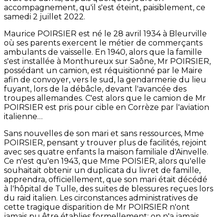
accompagnement, qu'il s'est éteint, paisiblement, ce
samedi 2 juillet 2022.
Maurice POIRSIER est né le 28 avril 1934 à Bleurville
où ses parents exercent le métier de commerçants
ambulants de vaisselle. En 1940, alors que la famille
s'est installée à Monthureux sur Saône, Mr POIRSIER,
possédant un camion, est réquisitionné par le Maire
afin de convoyer, vers le sud, la gendarmerie du lieu
fuyant, lors de la débâcle, devant l'avancée des
troupes allemandes. C'est alors que le camion de Mr
POIRSIER est pris pour cible en Corrèze par l'aviation
italienne…
Sans nouvelles de son mari et sans ressources, Mme
POIRSIER, pensant y trouver plus de facilités, rejoint
avec ses quatre enfants la maison familiale d'Ainvelle.
Ce n'est qu'en 1943, que Mme POISIER, alors qu'elle
souhaitait obtenir un duplicata du livret de famille,
apprendra, officiellement, que son mari était décédé
à l'hôpital de Tulle, des suites de blessures reçues lors
du raid italien. Les circonstances administratives de
cette tragique disparition de Mr POIRSIER n'ont
jamais pu être établies formellement; on n'a jamais