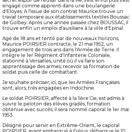
secret espoir de réussir dans la vie, s'est enfui puis s'est
engagé comme apprenti dans une boulangerie
d'Eloyes. A l'issue de son contrat Maurice trouve un
travail temporaire aux établissements textiles Boussac
de Golbey. Après une année passée chez BOUSSAC, il
trouve enfin un emploi d'auxiliaire à la ville d'Epinal.
Agé de 18 ans et tenté par de nouveaux horizons,
Maurice POIRSIER contracte, le 21 mai 1952, un
engagement de trois ans dans l'Armée de Terre. Il
intègre le 1er Régiment d'Infanterie Coloniale,
stationné à Versailles, unité où il va faire son
apprentissage des armes, recevoir sa formation de
soldat puis celle de combattant.
Je souhaite préciser, ici, que les Armées Françaises
sont, alors, très engagées en Indochine.
Le soldat POIRSIER, affecté à la 1ière Cie, est admis à
suivre le peloton des élèves gradés, formation
obtenue avec succès; il sera nommé caporal le 1er mai
1953.
Désigné pour servir en Extrême-Orient, le caporal
POIRSIER, ayant embarqué à Fréjus, débarque le 10