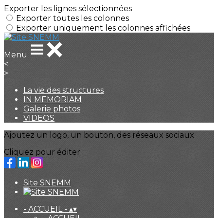
Exporter les lignes sélectionnées
Exporter toutes les colonnes
Exporter uniquement les colonnes affichées
Menu
<
>
La vie des structures
IN MEMORIAM
Galerie photos
VIDEOS
Ajoutez un logo, un bouton, des réseaux sociaux
Cliquez pour éditer
Site SNEMM
- ACCUEIL -
▴
▾