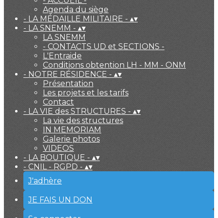
- ACCUEIL -
Agenda du siège
- LA MÉDAILLE MILITAIRE -
▴
▾
- LA SNEMM -
▴
▾
LA SNEMM
- CONTACTS UD et SECTIONS -
L'Entraide
Conditions obtention LH - MM - ONM
- NOTRE RÉSIDENCE -
▴
▾
Présentation
Les projets et les tarifs
Contact
- LA VIE des STRUCTURES -
▴
▾
La vie des structures
IN MEMORIAM
Galerie photos
VIDEOS
- LA BOUTIQUE -
▴
▾
- CNIL - RGPD -
▴
▾
J'adhère
JE FAIS UN DON