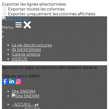
Exporter les lignes sélectionnées
Exporter toutes les colonnes
Exporter uniquement les colonnes affichées
Menu
<
>
La vie des structures
IN MEMORIAM
Galerie photos
VIDEOS
Ajoutez un logo, un bouton, des réseaux sociaux
Cliquez pour éditer
Site SNEMM
- ACCUEIL -
▴
▾