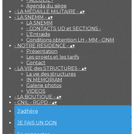
- ACCUEIL -
Agenda du siège
- LA MÉDAILLE MILITAIRE -
▴
▾
- LA SNEMM -
▴
▾
LA SNEMM
- CONTACTS UD et SECTIONS -
L'Entraide
Conditions obtention LH - MM - ONM
- NOTRE RÉSIDENCE -
▴
▾
Présentation
Les projets et les tarifs
Contact
- LA VIE des STRUCTURES -
▴
▾
La vie des structures
IN MEMORIAM
Galerie photos
VIDEOS
- LA BOUTIQUE -
▴
▾
- CNIL - RGPD -
▴
▾
J'adhère
JE FAIS UN DON