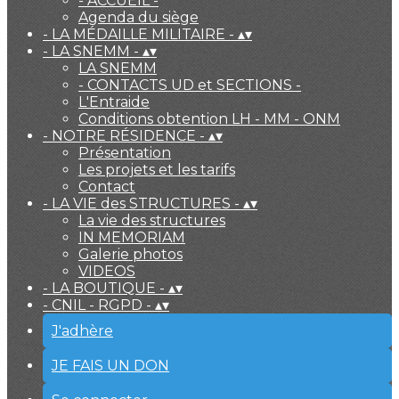
- ACCUEIL -
Agenda du siège
- LA MÉDAILLE MILITAIRE -
▴
▾
- LA SNEMM -
▴
▾
LA SNEMM
- CONTACTS UD et SECTIONS -
L'Entraide
Conditions obtention LH - MM - ONM
- NOTRE RÉSIDENCE -
▴
▾
Présentation
Les projets et les tarifs
Contact
- LA VIE des STRUCTURES -
▴
▾
La vie des structures
IN MEMORIAM
Galerie photos
VIDEOS
- LA BOUTIQUE -
▴
▾
- CNIL - RGPD -
▴
▾
J'adhère
JE FAIS UN DON