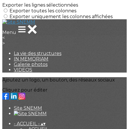
Exporter les lignes sélectionnées
Exporter toutes les colonnes
Exporter uniquement les colonnes affichées
Menu
<
>
La vie des structures
IN MEMORIAM
Galerie photos
VIDEOS
Ajoutez un logo, un bouton, des réseaux sociaux
Cliquez pour éditer
Site SNEMM
- ACCUEIL -
▴
▾