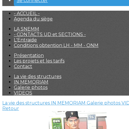
Se connecter
- ACCUEIL -
Agenda du siège
LA SNEMM
- CONTACTS UD et SECTIONS -
L'Entraide
Conditions obtention LH - MM - ONM
Présentation
Les projets et les tarifs
Contact
La vie des structures
IN MEMORIAM
Galerie photos
VIDEOS
La vie des structures
IN MEMORIAM
Galerie photos
VI
Retour