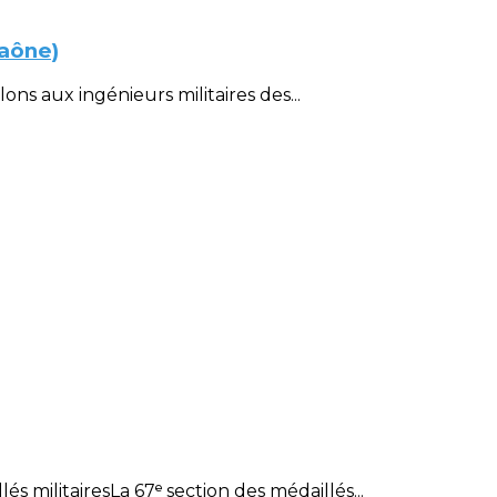
Saône)
ons aux ingénieurs militaires des...
 militairesLa 67ᵉ section des médaillés...