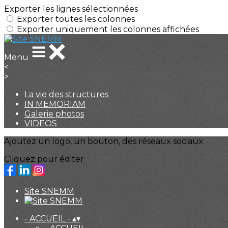
Exporter les lignes sélectionnées
Exporter toutes les colonnes
Exporter uniquement les colonnes affichées
Menu
<
>
La vie des structures
IN MEMORIAM
Galerie photos
VIDEOS
Ajoutez un logo, un bouton, des réseaux sociaux
Cliquez pour éditer
Site SNEMM
- ACCUEIL -
▴
▾