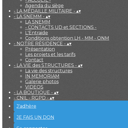
- ACCUEIL -
Agenda du siège
- LA MÉDAILLE MILITAIRE -
▴
▾
- LA SNEMM -
▴
▾
LA SNEMM
- CONTACTS UD et SECTIONS -
L'Entraide
Conditions obtention LH - MM - ONM
- NOTRE RÉSIDENCE -
▴
▾
Présentation
Les projets et les tarifs
Contact
- LA VIE des STRUCTURES -
▴
▾
La vie des structures
IN MEMORIAM
Galerie photos
VIDEOS
- LA BOUTIQUE -
▴
▾
- CNIL - RGPD -
▴
▾
J'adhère
JE FAIS UN DON