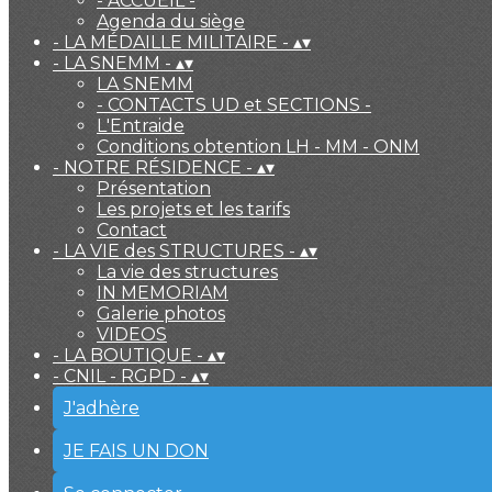
- ACCUEIL -
Agenda du siège
- LA MÉDAILLE MILITAIRE -
▴
▾
- LA SNEMM -
▴
▾
LA SNEMM
- CONTACTS UD et SECTIONS -
L'Entraide
Conditions obtention LH - MM - ONM
- NOTRE RÉSIDENCE -
▴
▾
Présentation
Les projets et les tarifs
Contact
- LA VIE des STRUCTURES -
▴
▾
La vie des structures
IN MEMORIAM
Galerie photos
VIDEOS
- LA BOUTIQUE -
▴
▾
- CNIL - RGPD -
▴
▾
J'adhère
JE FAIS UN DON