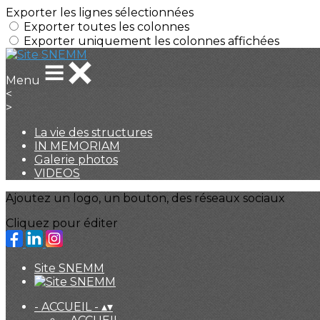
Exporter les lignes sélectionnées
Exporter toutes les colonnes
Exporter uniquement les colonnes affichées
Menu
<
>
La vie des structures
IN MEMORIAM
Galerie photos
VIDEOS
Ajoutez un logo, un bouton, des réseaux sociaux
Cliquez pour éditer
Site SNEMM
- ACCUEIL -
▴
▾