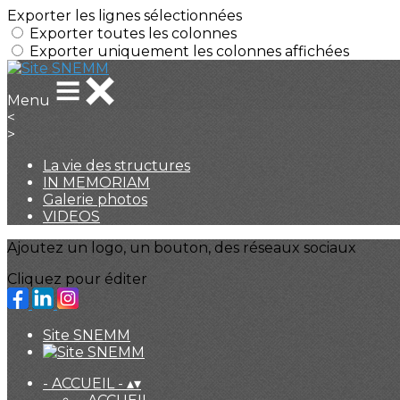
Exporter les lignes sélectionnées
Exporter toutes les colonnes
Exporter uniquement les colonnes affichées
Menu
<
>
La vie des structures
IN MEMORIAM
Galerie photos
VIDEOS
Ajoutez un logo, un bouton, des réseaux sociaux
Cliquez pour éditer
Site SNEMM
- ACCUEIL -
▴
▾