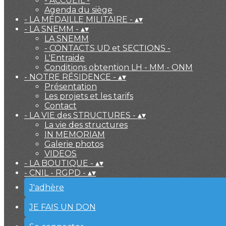
- ACCUEIL -
Agenda du siège
- LA MÉDAILLE MILITAIRE -
▴
▾
- LA SNEMM -
▴
▾
LA SNEMM
- CONTACTS UD et SECTIONS -
L'Entraide
Conditions obtention LH - MM - ONM
- NOTRE RÉSIDENCE -
▴
▾
Présentation
Les projets et les tarifs
Contact
- LA VIE des STRUCTURES -
▴
▾
La vie des structures
IN MEMORIAM
Galerie photos
VIDEOS
- LA BOUTIQUE -
▴
▾
- CNIL - RGPD -
▴
▾
J'adhère
JE FAIS UN DON