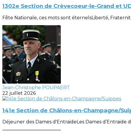
1302e Section de Crèvecoeur-le-Grand et U
Fête Nationale, ces mots sont éternelsLiberté, Fraternité, 
Jean-Christophe POUPAERT
22 juillet 2026
141e Section de Châlons-en-Champagne/Sui
Déjeuner des Dames d'EntraideLes Dames d’Entraide de la