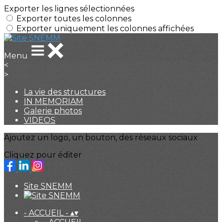
Exporter les lignes sélectionnées
Exporter toutes les colonnes
Exporter uniquement les colonnes affichées
Menu
<
>
La vie des structures
IN MEMORIAM
Galerie photos
VIDEOS
Ajoutez un logo, un bouton, des réseaux sociaux
Cliquez pour éditer
Site SNEMM
- ACCUEIL -
▴
▾