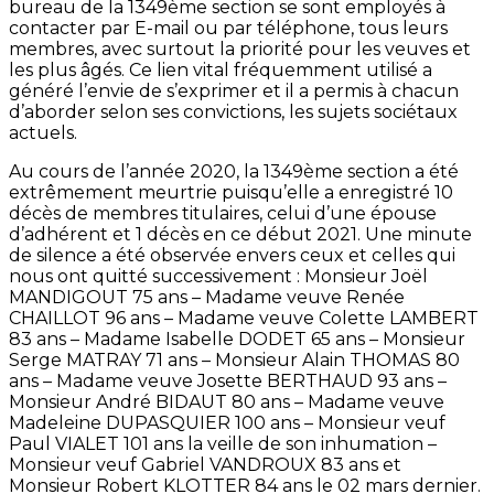
bureau de la 1349ème section se sont employés à
contacter par E-mail ou par téléphone, tous leurs
membres, avec surtout la priorité pour les veuves et
les plus âgés. Ce lien vital fréquemment utilisé a
généré l’envie de s’exprimer et il a permis à chacun
d’aborder selon ses convictions, les sujets sociétaux
actuels.
Au cours de l’année 2020, la 1349ème section a été
extrêmement meurtrie puisqu’elle a enregistré 10
décès de membres titulaires, celui d’une épouse
d’adhérent et 1 décès en ce début 2021. Une minute
de silence a été observée envers ceux et celles qui
nous ont quitté successivement : Monsieur Joël
MANDIGOUT 75 ans – Madame veuve Renée
CHAILLOT 96 ans – Madame veuve Colette LAMBERT
83 ans – Madame Isabelle DODET 65 ans – Monsieur
Serge MATRAY 71 ans – Monsieur Alain THOMAS 80
ans – Madame veuve Josette BERTHAUD 93 ans –
Monsieur André BIDAUT 80 ans – Madame veuve
Madeleine DUPASQUIER 100 ans – Monsieur veuf
Paul VIALET 101 ans la veille de son inhumation –
Monsieur veuf Gabriel VANDROUX 83 ans et
Monsieur Robert KLOTTER 84 ans le 02 mars dernier.