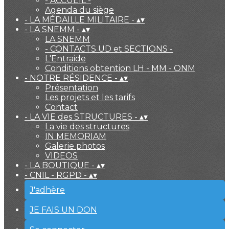
- ACCUEIL -
Agenda du siège
- LA MÉDAILLE MILITAIRE -
▴
▾
- LA SNEMM -
▴
▾
LA SNEMM
- CONTACTS UD et SECTIONS -
L'Entraide
Conditions obtention LH - MM - ONM
- NOTRE RÉSIDENCE -
▴
▾
Présentation
Les projets et les tarifs
Contact
- LA VIE des STRUCTURES -
▴
▾
La vie des structures
IN MEMORIAM
Galerie photos
VIDEOS
- LA BOUTIQUE -
▴
▾
- CNIL - RGPD -
▴
▾
J'adhère
JE FAIS UN DON