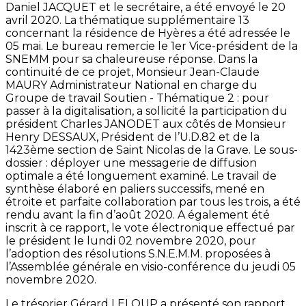
Daniel JACQUET et le secrétaire, a été envoyé le 20
avril 2020. La thématique supplémentaire 13
concernant la résidence de Hyères a été adressée le
05 mai. Le bureau remercie le 1er Vice-président de la
SNEMM pour sa chaleureuse réponse. Dans la
continuité de ce projet, Monsieur Jean-Claude
MAURY Administrateur National en charge du
Groupe de travail Soutien - Thématique 2 : pour
passer à la digitalisation, a sollicité la participation du
président Charles JANODET aux côtés de Monsieur
Henry DESSAUX, Président de l’U.D.82 et de la
1423ème section de Saint Nicolas de la Grave. Le sous-
dossier : déployer une messagerie de diffusion
optimale a été longuement examiné. Le travail de
synthèse élaboré en paliers successifs, mené en
étroite et parfaite collaboration par tous les trois, a été
rendu avant la fin d’août 2020. A également été
inscrit à ce rapport, le vote électronique effectué par
le président le lundi 02 novembre 2020, pour
l’adoption des résolutions S.N.E.M.M. proposées à
l’Assemblée générale en visio-conférence du jeudi 05
novembre 2020.
Le trésorier Gérard LELOUP a présenté son rapport