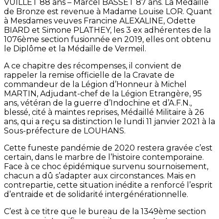
VUILLET 88 ans – Marcel BASSET 87 ans. La Médaille
de Bronze est revenue à Madame Louise LOR. Quant
à Mesdames veuves Francine ALEXALINE, Odette
BIARD et Simone PLATHEY, les 3 ex adhérentes de la
1076ème section fusionnée en 2019, elles ont obtenu
le Diplôme et la Médaille de Vermeil.
A ce chapitre des récompenses, il convient de
rappeler la remise officielle de la Cravate de
commandeur de la Légion d’Honneur à Michel
MARTIN, Adjudant-chef de la Légion Etrangère, 95
ans, vétéran de la guerre d’Indochine et d’A.F.N.,
blessé, cité à maintes reprises, Médaillé Militaire à 26
ans, qui a reçu sa distinction le lundi 11 janvier 2021 à la
Sous-préfecture de LOUHANS.
Cette funeste pandémie de 2020 restera gravée c’est
certain, dans le marbre de l’histoire contemporaine.
Face à ce choc épidémique survenu sournoisement,
chacun a dû s’adapter aux circonstances. Mais en
contrepartie, cette situation inédite a renforcé l’esprit
d’entraide et de solidarité intergénérationnelle.
C’est à ce titre que le bureau de la 1349ème section