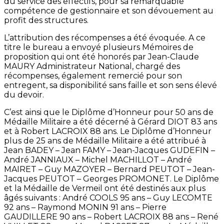
du service des effectifs, pour sa remarquable
compétence de gestionnaire et son dévouement au
profit des structures.
L’attribution des récompenses a été évoquée. A ce
titre le bureau a envoyé plusieurs Mémoires de
proposition qui ont été honorés par Jean-Claude
MAURY Administrateur National, chargé des
récompenses, également remercié pour son
entregent, sa disponibilité sans faille et son sens élevé
du devoir.
C’est ainsi que le Diplôme d’Honneur pour 50 ans de
Médaille Militaire a été décerné à Gérard DIOT 83 ans
et à Robert LACROIX 88 ans. Le Diplôme d’Honneur
plus de 25 ans de Médaille Militaire a été attribué à
Jean BADEY – Jean FAMY – Jean-Jacques GUDEFIN –
André JANNIAUX – Michel MACHILLOT – André
MAIRET – Guy MAZOYER – Bernard PEUTOT – Jean-
Jacques PEUTOT – Georges PROMONET. Le Diplôme
et la Médaille de Vermeil ont été destinés aux plus
âgés suivants : André COOLS 95 ans – Guy LECOMTE
92 ans – Raymond MONIN 91 ans – Pierre
GAUDILLERE 90 ans – Robert LACROIX 88 ans – René