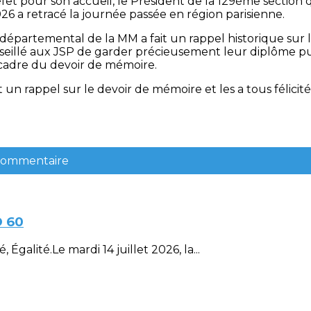
éfet pour son accueil, le Président de la 129ème section
026 a retracé la journée passée en région parisienne.
épartemental de la MM a fait un rappel historique sur la
onseillé aux JSP de garder précieusement leur diplôme pu
 cadre du devoir de mémoire.
fait un rappel sur le devoir de mémoire et les a tous féli
 commentaire
D 60
Égalité.Le mardi 14 juillet 2026, la...