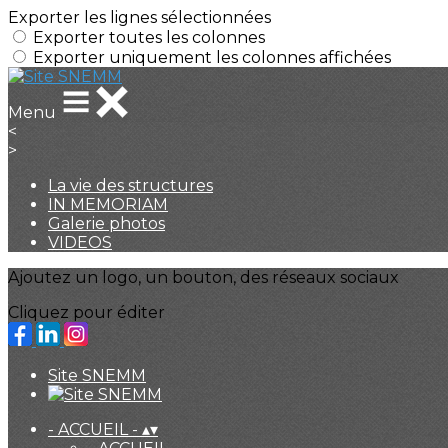
Exporter les lignes sélectionnées
Exporter toutes les colonnes
Exporter uniquement les colonnes affichées
Menu
<
>
La vie des structures
IN MEMORIAM
Galerie photos
VIDEOS
Ajoutez un logo, un bouton, des réseaux sociaux
Cliquez pour éditer
Site SNEMM
- ACCUEIL -
▴
▾