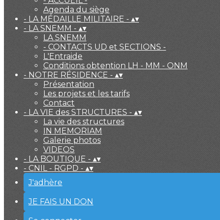
- ACCUEIL -
Agenda du siège
- LA MÉDAILLE MILITAIRE -
▴
▾
- LA SNEMM -
▴
▾
LA SNEMM
- CONTACTS UD et SECTIONS -
L'Entraide
Conditions obtention LH - MM - ONM
- NOTRE RÉSIDENCE -
▴
▾
Présentation
Les projets et les tarifs
Contact
- LA VIE des STRUCTURES -
▴
▾
La vie des structures
IN MEMORIAM
Galerie photos
VIDEOS
- LA BOUTIQUE -
▴
▾
- CNIL - RGPD -
▴
▾
J'adhère
JE FAIS UN DON