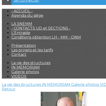
Se connecter
- ACCUEIL -
Agenda du siège
LA SNEMM
- CONTACTS UD et SECTIONS -
L'Entraide
Conditions obtention LH - MM - ONM
Présentation
Les projets et les tarifs
Contact
La vie des structures
IN MEMORIAM
Galerie photos
VIDEOS
La vie des structures
IN MEMORIAM
Galerie photos
VI
Retour