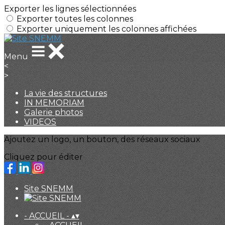
Exporter les lignes sélectionnées
Exporter toutes les colonnes
Exporter uniquement les colonnes affichées
Menu
<
>
La vie des structures
IN MEMORIAM
Galerie photos
VIDEOS
Ajoutez un logo, un bouton, des réseaux sociaux
Cliquez pour éditer
Site SNEMM
- ACCUEIL -
▴
▾