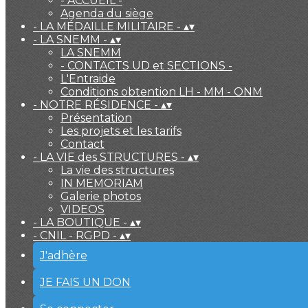
- ACCUEIL -
Agenda du siège
- LA MÉDAILLE MILITAIRE -
▴
▾
- LA SNEMM -
▴
▾
LA SNEMM
- CONTACTS UD et SECTIONS -
L'Entraide
Conditions obtention LH - MM - ONM
- NOTRE RÉSIDENCE -
▴
▾
Présentation
Les projets et les tarifs
Contact
- LA VIE des STRUCTURES -
▴
▾
La vie des structures
IN MEMORIAM
Galerie photos
VIDEOS
- LA BOUTIQUE -
▴
▾
- CNIL - RGPD -
▴
▾
J'adhère
JE FAIS UN DON